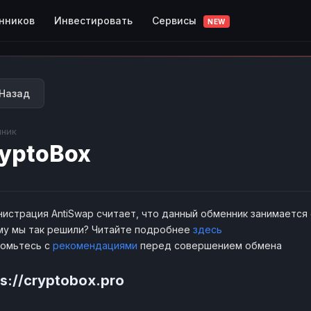
Сервисы
нников
Инвестировать
NEW
Назад
ник
yptoBox
истрация AntiSwap считает, что данный обменник занимается
у мы так решили? Читайте подробнее
здесь
комьтесь с
рекомендациями
перед совершением обмена
ps://cryptobox.pro