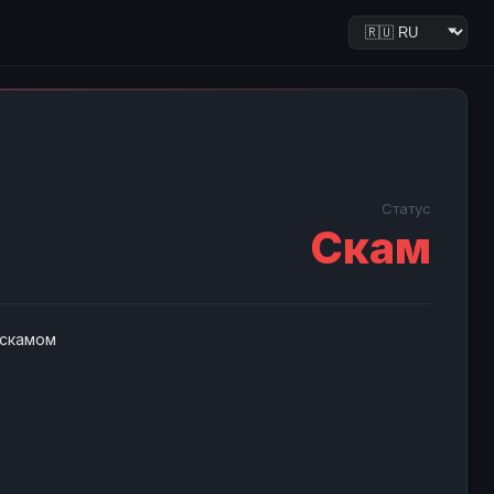
Статус
Скам
 скамом