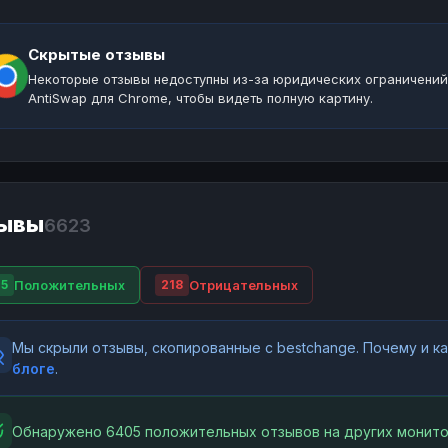
Скрытые отзывы
Некоторые отзывы недоступны из-за юридических ограничений
AntiSwap для Chrome, чтобы видеть полную картину.
ывы
6623
Положительных
Отрицательных
5
218
Мы скрыли отзывы, скопированные с bestchange. Почему и 
блоге
.
Обнаружено 6405 положительных отзывов на других монито