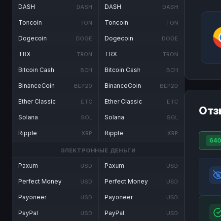
DASH
DASH
DASH
DASH
Toncoin
Toncoin
TON
TON
Dogecoin
Dogecoin
DOGE
DOGE
TRX
TRX
TRON
TRON
Bitcoin Cash
Bitcoin Cash
BCH
BCH
BinanceCoin
BinanceCoin
BEP20
BEP20
Ether Classic
Ether Classic
ETC
ETC
Отз
Solana
Solana
SOL
SOL
Ripple
Ripple
XRP
XRP
640
ЭЛЕКТРОННЫЕ ДЕНЬГИ
Paxum
Paxum
USD
USD
Perfect Money
Perfect Money
USD
USD
Payoneer
Payoneer
USD
USD
PayPal
PayPal
USD
USD