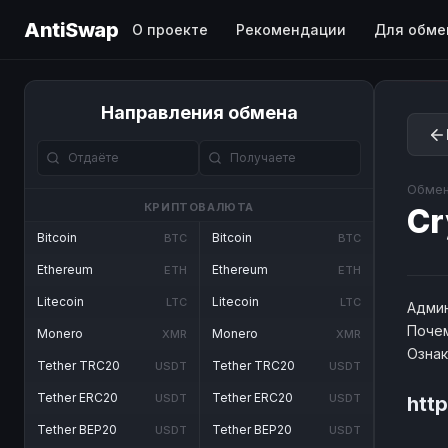
AntiSwap
О проекте
Рекомендации
Для обме
Направления обмена
Обмен
КРИПТОВАЛЮТА
Cr
Bitcoin
Bitcoin
BTC
BTC
Ethereum
Ethereum
ETH
ETH
Litecoin
Litecoin
LTC
LTC
Админ
Почем
Monero
Monero
XMR
XMR
Озна
Tether TRC20
Tether TRC20
USDT
USDT
Tether ERC20
Tether ERC20
USDT
USDT
htt
Tether BEP20
Tether BEP20
USDT
USDT