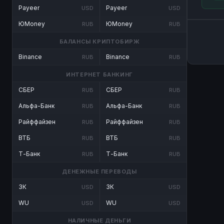
Payeer
Payeer
USD
USD
ЮMoney
ЮMoney
RUB
RUB
БАЛАНСЫ КРИПТОБИРЖ
Binance
Binance
RUB
RUB
ИНТЕРНЕТ БАНКИНГ
СБЕР
СБЕР
RUB
RUB
Альфа-Банк
Альфа-Банк
RUB
RUB
Райффайзен
Райффайзен
RUB
RUB
ВТБ
ВТБ
RUB
RUB
Т-Банк
Т-Банк
RUB
RUB
ДЕНЕЖНЫЕ ПЕРЕВОДЫ
ЗК
ЗК
USD
USD
WU
WU
USD
USD
НАЛИЧНЫЕ ДЕНЬГИ