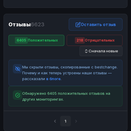
ЮMoney
ЮMoney
RUB
RUB
БАЛАНСЫ КРИПТОБИРЖ
Отзывы
6623
Binance
Binance
Оставить отзыв
RUB
RUB
ИНТЕРНЕТ БАНКИНГ
6405
Положительных
218
Отрицательных
СБЕР
СБЕР
RUB
RUB
Сначала новые
Альфа-Банк
Альфа-Банк
RUB
RUB
Райффайзен
Райффайзен
RUB
RUB
Мы скрыли отзывы, скопированные с bestchange.
ВТБ
ВТБ
RUB
RUB
Почему и как теперь устроены наши отзывы —
рассказали
в блоге
.
Т-Банк
Т-Банк
RUB
RUB
ДЕНЕЖНЫЕ ПЕРЕВОДЫ
Обнаружено 6405 положительных отзывов на
других мониторингах.
ЗК
ЗК
USD
USD
WU
WU
USD
USD
НАЛИЧНЫЕ ДЕНЬГИ
1
Наличные
Наличные
RUB
RUB