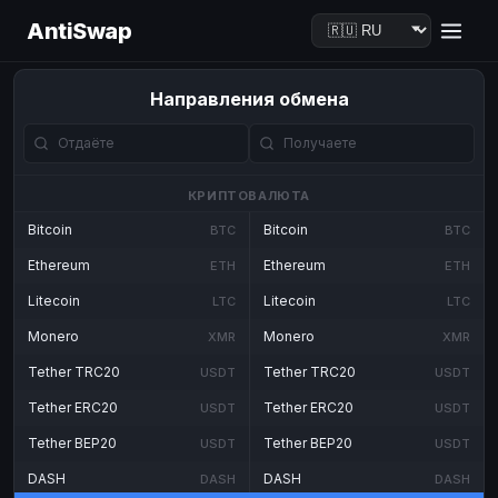
AntiSwap
Направления обмена
КРИПТОВАЛЮТА
Bitcoin
Bitcoin
BTC
BTC
Ethereum
Ethereum
ETH
ETH
Litecoin
Litecoin
LTC
LTC
Monero
Monero
XMR
XMR
Tether TRC20
Tether TRC20
USDT
USDT
Tether ERC20
Tether ERC20
USDT
USDT
Tether BEP20
Tether BEP20
USDT
USDT
DASH
DASH
DASH
DASH