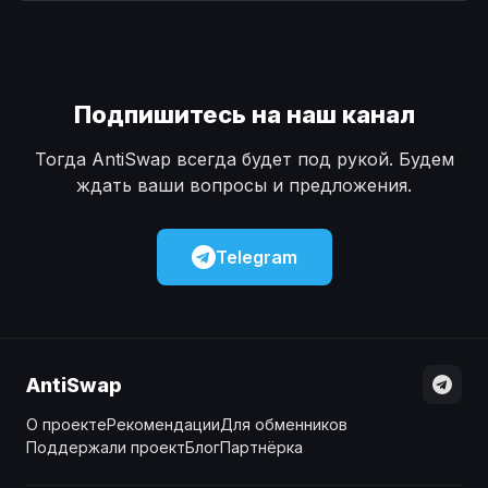
Наличные
Наличные
USD
USD
Наличные
Наличные
KZT
KZT
Подпишитесь на наш канал
Тогда AntiSwap всегда будет под рукой. Будем
ждать ваши вопросы и предложения.
Telegram
AntiSwap
О проекте
Рекомендации
Для обменников
Поддержали проект
Блог
Партнёрка