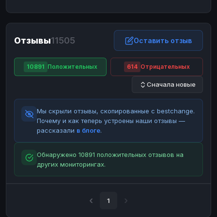
ЮMoney
ЮMoney
RUB
RUB
БАЛАНСЫ КРИПТОБИРЖ
Отзывы
11505
Binance
Binance
Оставить отзыв
RUB
RUB
ИНТЕРНЕТ БАНКИНГ
10891
Положительных
614
Отрицательных
СБЕР
СБЕР
RUB
RUB
Сначала новые
Альфа-Банк
Альфа-Банк
RUB
RUB
Райффайзен
Райффайзен
RUB
RUB
Мы скрыли отзывы, скопированные с bestchange.
ВТБ
ВТБ
RUB
RUB
Почему и как теперь устроены наши отзывы —
рассказали
в блоге
.
Т-Банк
Т-Банк
RUB
RUB
ДЕНЕЖНЫЕ ПЕРЕВОДЫ
Обнаружено 10891 положительных отзывов на
других мониторингах.
ЗК
ЗК
USD
USD
WU
WU
USD
USD
НАЛИЧНЫЕ ДЕНЬГИ
1
Наличные
Наличные
RUB
RUB