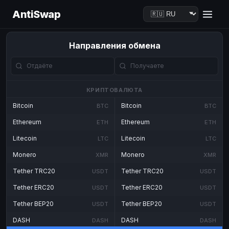
AntiSwap
Направления обмена
КРИПТОВАЛЮТА
Bitcoin
Bitcoin
BTC
BTC
Ethereum
Ethereum
ETH
ETH
Litecoin
Litecoin
LTC
LTC
Monero
Monero
XMR
XMR
Tether TRC20
Tether TRC20
USDT
USDT
Tether ERC20
Tether ERC20
USDT
USDT
Tether BEP20
Tether BEP20
USDT
USDT
DASH
DASH
DASH
DASH