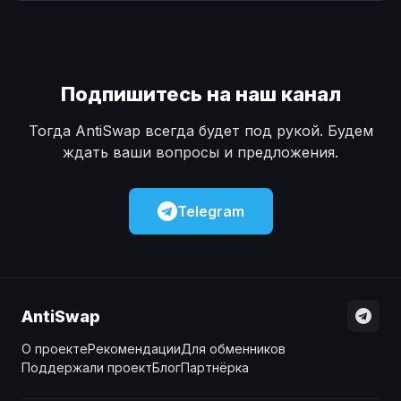
Наличные
Наличные
USD
USD
Наличные
Наличные
KZT
KZT
Подпишитесь на наш канал
Тогда AntiSwap всегда будет под рукой. Будем
ждать ваши вопросы и предложения.
Telegram
AntiSwap
О проекте
Рекомендации
Для обменников
Поддержали проект
Блог
Партнёрка