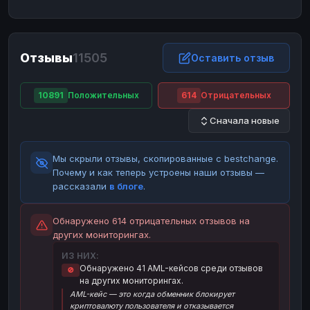
ЮMoney
ЮMoney
RUB
RUB
БАЛАНСЫ КРИПТОБИРЖ
Отзывы
11505
Binance
Binance
Оставить отзыв
RUB
RUB
ИНТЕРНЕТ БАНКИНГ
10891
Положительных
614
Отрицательных
СБЕР
СБЕР
RUB
RUB
Сначала новые
Альфа-Банк
Альфа-Банк
RUB
RUB
Райффайзен
Райффайзен
RUB
RUB
Мы скрыли отзывы, скопированные с bestchange.
ВТБ
ВТБ
RUB
RUB
Почему и как теперь устроены наши отзывы —
рассказали
в блоге
.
Т-Банк
Т-Банк
RUB
RUB
ДЕНЕЖНЫЕ ПЕРЕВОДЫ
Обнаружено 614 отрицательных отзывов на
других мониторингах.
ЗК
ЗК
USD
USD
ИЗ НИХ:
WU
WU
USD
USD
Обнаружено 41 AML-кейсов среди отзывов
🚫
на других мониторингах.
НАЛИЧНЫЕ ДЕНЬГИ
AML-кейс — это когда обменник блокирует
Наличные
Наличные
RUB
RUB
криптовалюту пользователя и отказывается