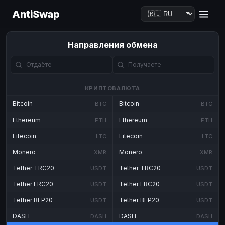
AntiSwap
Направления обмена
КРИПТОВАЛЮТА
Bitcoin
Bitcoin
BTC
BTC
Ethereum
Ethereum
ETH
ETH
Litecoin
Litecoin
LTC
LTC
Monero
Monero
XMR
XMR
Tether TRC20
Tether TRC20
USDT
USDT
Tether ERC20
Tether ERC20
USDT
USDT
Tether BEP20
Tether BEP20
USDT
USDT
DASH
DASH
DASH
DASH