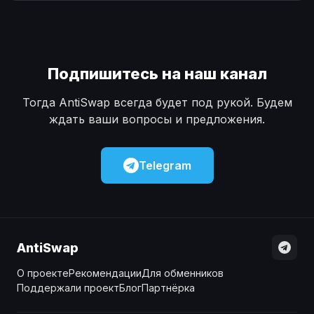
Наличные
Наличные
USD
USD
Наличные
Наличные
KZT
KZT
Подпишитесь на наш канал
Тогда AntiSwap всегда будет под рукой. Будем
ждать ваши вопросы и предложения.
Telegram
AntiSwap
О проекте
Рекомендации
Для обменников
Поддержали проект
Блог
Партнёрка