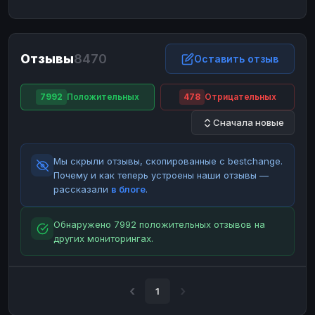
ЮMoney
ЮMoney
RUB
RUB
БАЛАНСЫ КРИПТОБИРЖ
Отзывы
8470
Binance
Binance
Оставить отзыв
RUB
RUB
ИНТЕРНЕТ БАНКИНГ
7992
Положительных
478
Отрицательных
СБЕР
СБЕР
RUB
RUB
Сначала новые
Альфа-Банк
Альфа-Банк
RUB
RUB
Райффайзен
Райффайзен
RUB
RUB
Мы скрыли отзывы, скопированные с bestchange.
ВТБ
ВТБ
RUB
RUB
Почему и как теперь устроены наши отзывы —
рассказали
в блоге
.
Т-Банк
Т-Банк
RUB
RUB
ДЕНЕЖНЫЕ ПЕРЕВОДЫ
Обнаружено 7992 положительных отзывов на
других мониторингах.
ЗК
ЗК
USD
USD
WU
WU
USD
USD
НАЛИЧНЫЕ ДЕНЬГИ
1
Наличные
Наличные
RUB
RUB