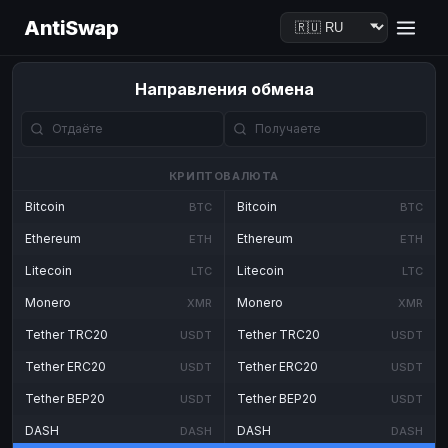
AntiSwap
Направления обмена
КРИПТОВАЛЮТА
Bitcoin
Bitcoin
BTC
BTC
Ethereum
Ethereum
ETH
ETH
Litecoin
Litecoin
LTC
LTC
Monero
Monero
XMR
XMR
Tether TRC20
Tether TRC20
USDT
USDT
Tether ERC20
Tether ERC20
USDT
USDT
Tether BEP20
Tether BEP20
USDT
USDT
DASH
DASH
DASH
DASH