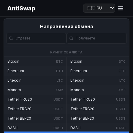
AntiSwap
Направления обмена
КРИПТОВАЛЮТА
Bitcoin
Bitcoin
BTC
BTC
Ethereum
Ethereum
ETH
ETH
Litecoin
Litecoin
LTC
LTC
Monero
Monero
XMR
XMR
Tether TRC20
Tether TRC20
USDT
USDT
Tether ERC20
Tether ERC20
USDT
USDT
Tether BEP20
Tether BEP20
USDT
USDT
DASH
DASH
DASH
DASH