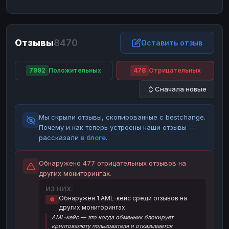
ЮMoney
ЮMoney
RUB
RUB
БАЛАНСЫ КРИПТОБИРЖ
Отзывы
8470
Binance
Binance
Оставить отзыв
RUB
RUB
ИНТЕРНЕТ БАНКИНГ
7992
Положительных
478
Отрицательных
СБЕР
СБЕР
RUB
RUB
Сначала новые
Альфа-Банк
Альфа-Банк
RUB
RUB
Райффайзен
Райффайзен
RUB
RUB
Мы скрыли отзывы, скопированные с bestchange.
ВТБ
ВТБ
RUB
RUB
Почему и как теперь устроены наши отзывы —
рассказали
в блоге
.
Т-Банк
Т-Банк
RUB
RUB
ДЕНЕЖНЫЕ ПЕРЕВОДЫ
Обнаружено 477 отрицательных отзывов на
других мониторингах.
ЗК
ЗК
USD
USD
ИЗ НИХ:
WU
WU
USD
USD
Обнаружен 1 AML-кейс среди отзывов на
🚫
других мониторингах.
НАЛИЧНЫЕ ДЕНЬГИ
AML-кейс — это когда обменник блокирует
Наличные
Наличные
RUB
RUB
криптовалюту пользователя и отказывается