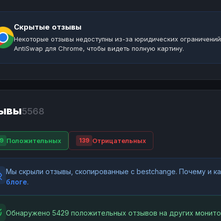
Скрытые отзывы
Некоторые отзывы недоступны из-за юридических ограничений
AntiSwap для Chrome, чтобы видеть полную картину.
ывы
5568
Положительных
Отрицательных
9
139
Мы скрыли отзывы, скопированные с bestchange. Почему и 
блоге
.
Обнаружено 5429 положительных отзывов на других монито