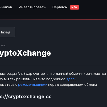
Сервисы
нников
Инвестировать
NEW
Назад
ник
yptoXchange
истрация AntiSwap считает, что данный обменник занимается
у мы так решили? Читайте подробнее
здесь
комьтесь с
рекомендациями
перед совершением обмена
ps://cryptoxchange.cc