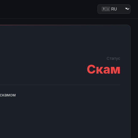
Статус
Скам
 скамом