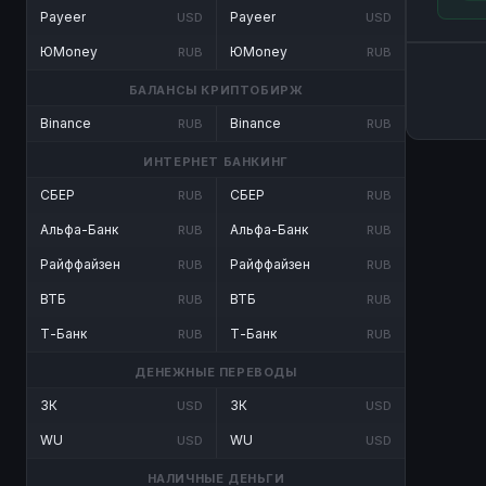
Payeer
Payeer
USD
USD
ЮMoney
ЮMoney
RUB
RUB
БАЛАНСЫ КРИПТОБИРЖ
Binance
Binance
RUB
RUB
ИНТЕРНЕТ БАНКИНГ
СБЕР
СБЕР
RUB
RUB
Альфа-Банк
Альфа-Банк
RUB
RUB
Райффайзен
Райффайзен
RUB
RUB
ВТБ
ВТБ
RUB
RUB
Т-Банк
Т-Банк
RUB
RUB
ДЕНЕЖНЫЕ ПЕРЕВОДЫ
ЗК
ЗК
USD
USD
WU
WU
USD
USD
НАЛИЧНЫЕ ДЕНЬГИ