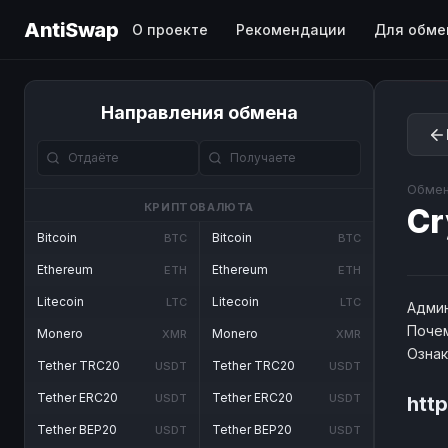
AntiSwap
О проекте
Рекомендации
Для обме
Направления обмена
Обмен
КРИПТОВАЛЮТА
Cr
Bitcoin
Bitcoin
BTC
BTC
Ethereum
Ethereum
ETH
ETH
Litecoin
Litecoin
LTC
LTC
Админ
Почем
Monero
Monero
XMR
XMR
Озна
Tether TRC20
Tether TRC20
USDT
USDT
Tether ERC20
Tether ERC20
USDT
USDT
htt
Tether BEP20
Tether BEP20
USDT
USDT