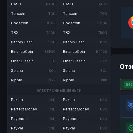
DASH
DASH
DASH
DASH
Toncoin
Toncoin
TON
TON
Dogecoin
Dogecoin
DOGE
DOGE
TRX
TRX
TRON
TRON
Bitcoin Cash
Bitcoin Cash
BCH
BCH
BinanceCoin
BinanceCoin
BEP20
BEP20
Ether Classic
Ether Classic
ETC
ETC
Отз
Solana
Solana
SOL
SOL
Ripple
Ripple
XRP
XRP
542
ЭЛЕКТРОННЫЕ ДЕНЬГИ
Paxum
Paxum
USD
USD
Perfect Money
Perfect Money
USD
USD
Payoneer
Payoneer
USD
USD
PayPal
PayPal
USD
USD