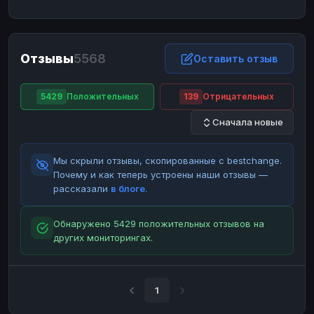
ЮMoney
ЮMoney
RUB
RUB
БАЛАНСЫ КРИПТОБИРЖ
Отзывы
5568
Binance
Binance
Оставить отзыв
RUB
RUB
ИНТЕРНЕТ БАНКИНГ
5429
Положительных
139
Отрицательных
СБЕР
СБЕР
RUB
RUB
Сначала новые
Альфа-Банк
Альфа-Банк
RUB
RUB
Райффайзен
Райффайзен
RUB
RUB
Мы скрыли отзывы, скопированные с bestchange.
ВТБ
ВТБ
RUB
RUB
Почему и как теперь устроены наши отзывы —
рассказали
в блоге
.
Т-Банк
Т-Банк
RUB
RUB
ДЕНЕЖНЫЕ ПЕРЕВОДЫ
Обнаружено 5429 положительных отзывов на
других мониторингах.
ЗК
ЗК
USD
USD
WU
WU
USD
USD
НАЛИЧНЫЕ ДЕНЬГИ
1
Наличные
Наличные
RUB
RUB