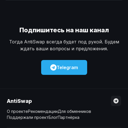
Наличные
Наличные
USD
USD
Наличные
Наличные
KZT
KZT
Подпишитесь на наш канал
Тогда AntiSwap всегда будет под рукой. Будем
ждать ваши вопросы и предложения.
Telegram
AntiSwap
О проекте
Рекомендации
Для обменников
Поддержали проект
Блог
Партнёрка