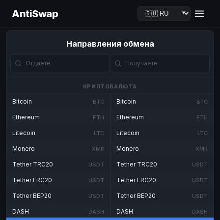
AntiSwap
Направления обмена
КРИПТОВАЛЮТА
Bitcoin
Bitcoin
BTC
BTC
Ethereum
Ethereum
ETH
ETH
Litecoin
Litecoin
LTC
LTC
Monero
Monero
XMR
XMR
Tether TRC20
Tether TRC20
USDT
USDT
Tether ERC20
Tether ERC20
USDT
USDT
Tether BEP20
Tether BEP20
USDT
USDT
DASH
DASH
DASH
DASH