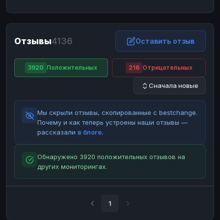
ЮMoney
ЮMoney
RUB
RUB
БАЛАНСЫ КРИПТОБИРЖ
Отзывы
4136
Binance
Binance
Оставить отзыв
RUB
RUB
ИНТЕРНЕТ БАНКИНГ
3920
Положительных
216
Отрицательных
СБЕР
СБЕР
RUB
RUB
Сначала новые
Альфа-Банк
Альфа-Банк
RUB
RUB
Райффайзен
Райффайзен
RUB
RUB
Мы скрыли отзывы, скопированные с bestchange.
ВТБ
ВТБ
RUB
RUB
Почему и как теперь устроены наши отзывы —
рассказали
в блоге
.
Т-Банк
Т-Банк
RUB
RUB
ДЕНЕЖНЫЕ ПЕРЕВОДЫ
Обнаружено 3920 положительных отзывов на
других мониторингах.
ЗК
ЗК
USD
USD
WU
WU
USD
USD
НАЛИЧНЫЕ ДЕНЬГИ
1
Наличные
Наличные
RUB
RUB