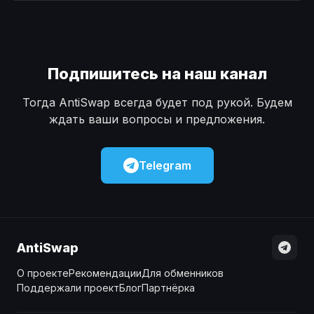
Наличные
Наличные
USD
USD
Наличные
Наличные
KZT
KZT
Подпишитесь на наш канал
Тогда AntiSwap всегда будет под рукой. Будем
ждать ваши вопросы и предложения.
Telegram
AntiSwap
О проекте
Рекомендации
Для обменников
Поддержали проект
Блог
Партнёрка