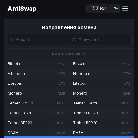
AntiSwap
Направления обмена
КРИПТОВАЛЮТА
Bitcoin
Bitcoin
BTC
BTC
Ethereum
Ethereum
ETH
ETH
Litecoin
Litecoin
LTC
LTC
Monero
Monero
XMR
XMR
Tether TRC20
Tether TRC20
USDT
USDT
Tether ERC20
Tether ERC20
USDT
USDT
Tether BEP20
Tether BEP20
USDT
USDT
DASH
DASH
DASH
DASH