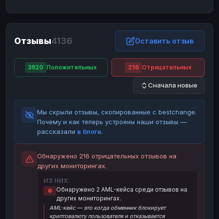
ЮMoney
ЮMoney
RUB
RUB
БАЛАНСЫ КРИПТОБИРЖ
Отзывы
4136
Binance
Binance
Оставить отзыв
RUB
RUB
ИНТЕРНЕТ БАНКИНГ
3920
Положительных
216
Отрицательных
СБЕР
СБЕР
RUB
RUB
Сначала новые
Альфа-Банк
Альфа-Банк
RUB
RUB
Райффайзен
Райффайзен
RUB
RUB
Мы скрыли отзывы, скопированные с bestchange.
ВТБ
ВТБ
RUB
RUB
Почему и как теперь устроены наши отзывы —
рассказали
в блоге
.
Т-Банк
Т-Банк
RUB
RUB
ДЕНЕЖНЫЕ ПЕРЕВОДЫ
Обнаружено 216 отрицательных отзывов на
других мониторингах.
ЗК
ЗК
USD
USD
ИЗ НИХ:
WU
WU
USD
USD
Обнаружено 2 AML-кейса среди отзывов на
🚫
других мониторингах.
НАЛИЧНЫЕ ДЕНЬГИ
AML-кейс — это когда обменник блокирует
Наличные
Наличные
RUB
RUB
криптовалюту пользователя и отказывается