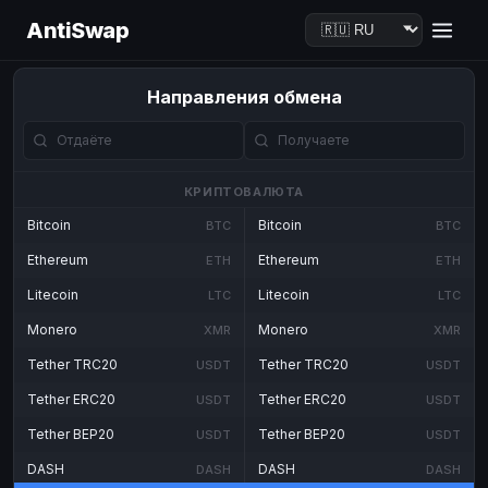
AntiSwap
Направления обмена
КРИПТОВАЛЮТА
Bitcoin
Bitcoin
BTC
BTC
Ethereum
Ethereum
ETH
ETH
Litecoin
Litecoin
LTC
LTC
Monero
Monero
XMR
XMR
Tether TRC20
Tether TRC20
USDT
USDT
Tether ERC20
Tether ERC20
USDT
USDT
Tether BEP20
Tether BEP20
USDT
USDT
DASH
DASH
DASH
DASH