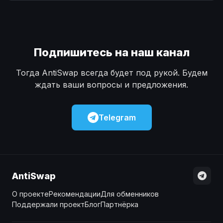
Наличные
Наличные
USD
USD
Наличные
Наличные
KZT
KZT
Подпишитесь на наш канал
Тогда AntiSwap всегда будет под рукой. Будем
ждать ваши вопросы и предложения.
Telegram
AntiSwap
О проекте
Рекомендации
Для обменников
Поддержали проект
Блог
Партнёрка