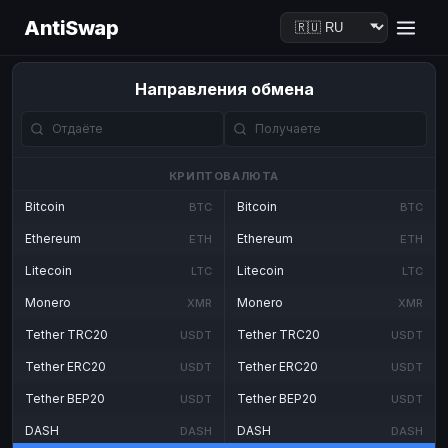
AntiSwap
Направления обмена
КРИПТОВАЛЮТА
Bitcoin
Bitcoin
BTC
BTC
Ethereum
Ethereum
ETH
ETH
Litecoin
Litecoin
LTC
LTC
Monero
Monero
XMR
XMR
Tether TRC20
Tether TRC20
USDT
USDT
Tether ERC20
Tether ERC20
USDT
USDT
Tether BEP20
Tether BEP20
USDT
USDT
DASH
DASH
DASH
DASH