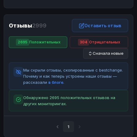
ЮMoney
ЮMoney
RUB
RUB
БАЛАНСЫ КРИПТОБИРЖ
Отзывы
2999
Binance
Binance
Оставить отзыв
RUB
RUB
ИНТЕРНЕТ БАНКИНГ
2695
Положительных
304
Отрицательных
СБЕР
СБЕР
RUB
RUB
Сначала новые
Альфа-Банк
Альфа-Банк
RUB
RUB
Райффайзен
Райффайзен
RUB
RUB
Мы скрыли отзывы, скопированные с bestchange.
ВТБ
ВТБ
RUB
RUB
Почему и как теперь устроены наши отзывы —
рассказали
в блоге
.
Т-Банк
Т-Банк
RUB
RUB
ДЕНЕЖНЫЕ ПЕРЕВОДЫ
Обнаружено 2695 положительных отзывов на
других мониторингах.
ЗК
ЗК
USD
USD
WU
WU
USD
USD
НАЛИЧНЫЕ ДЕНЬГИ
1
Наличные
Наличные
RUB
RUB