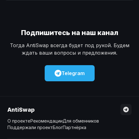
Наличные
Наличные
USD
USD
Наличные
Наличные
KZT
KZT
Подпишитесь на наш канал
Тогда AntiSwap всегда будет под рукой. Будем
ждать ваши вопросы и предложения.
Telegram
AntiSwap
О проекте
Рекомендации
Для обменников
Поддержали проект
Блог
Партнёрка