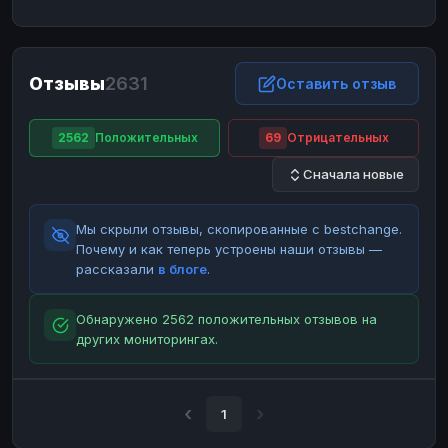
ЮMoney
ЮMoney
RUB
RUB
БАЛАНСЫ КРИПТОБИРЖ
Отзывы
2631
Binance
Binance
Оставить отзыв
RUB
RUB
ИНТЕРНЕТ БАНКИНГ
2562
Положительных
69
Отрицательных
СБЕР
СБЕР
RUB
RUB
Сначала новые
Альфа-Банк
Альфа-Банк
RUB
RUB
Райффайзен
Райффайзен
RUB
RUB
Мы скрыли отзывы, скопированные с bestchange.
ВТБ
ВТБ
RUB
RUB
Почему и как теперь устроены наши отзывы —
рассказали
в блоге
.
Т-Банк
Т-Банк
RUB
RUB
ДЕНЕЖНЫЕ ПЕРЕВОДЫ
Обнаружено 2562 положительных отзывов на
других мониторингах.
ЗК
ЗК
USD
USD
WU
WU
USD
USD
НАЛИЧНЫЕ ДЕНЬГИ
1
Наличные
Наличные
RUB
RUB