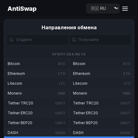
AntiSwap
Направления обмена
КРИПТОВАЛЮТА
Bitcoin
Bitcoin
BTC
BTC
Ethereum
Ethereum
ETH
ETH
Litecoin
Litecoin
LTC
LTC
Monero
Monero
XMR
XMR
Tether TRC20
Tether TRC20
USDT
USDT
Tether ERC20
Tether ERC20
USDT
USDT
Tether BEP20
Tether BEP20
USDT
USDT
DASH
DASH
DASH
DASH