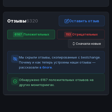
ЮMoney
ЮMoney
RUB
RUB
БАЛАНСЫ КРИПТОБИРЖ
Отзывы
6320
Binance
Binance
Оставить отзыв
RUB
RUB
ИНТЕРНЕТ БАНКИНГ
6167
Положительных
153
Отрицательных
СБЕР
СБЕР
RUB
RUB
Сначала новые
Альфа-Банк
Альфа-Банк
RUB
RUB
Райффайзен
Райффайзен
RUB
RUB
Мы скрыли отзывы, скопированные с bestchange.
ВТБ
ВТБ
RUB
RUB
Почему и как теперь устроены наши отзывы —
рассказали
в блоге
.
Т-Банк
Т-Банк
RUB
RUB
ДЕНЕЖНЫЕ ПЕРЕВОДЫ
Обнаружено 6167 положительных отзывов на
других мониторингах.
ЗК
ЗК
USD
USD
WU
WU
USD
USD
НАЛИЧНЫЕ ДЕНЬГИ
Наличные
Наличные
RUB
RUB