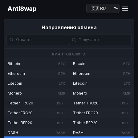
AntiSwap
Направления обмена
КРИПТОВАЛЮТА
Bitcoin
Bitcoin
BTC
BTC
Ethereum
Ethereum
ETH
ETH
Litecoin
Litecoin
LTC
LTC
Monero
Monero
XMR
XMR
Tether TRC20
Tether TRC20
USDT
USDT
Tether ERC20
Tether ERC20
USDT
USDT
Tether BEP20
Tether BEP20
USDT
USDT
DASH
DASH
DASH
DASH