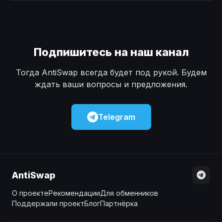
Наличные
Наличные
USD
USD
Наличные
Наличные
KZT
KZT
Подпишитесь на наш канал
Тогда AntiSwap всегда будет под рукой. Будем
ждать ваши вопросы и предложения.
Telegram
AntiSwap
О проекте
Рекомендации
Для обменников
Поддержали проект
Блог
Партнёрка