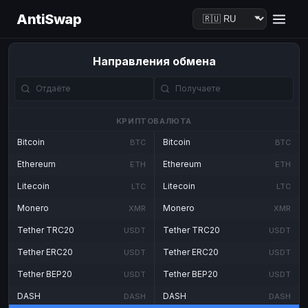
AntiSwap
Направления обмена
КРИПТОВАЛЮТА
Bitcoin
Bitcoin
BTC
BTC
Ethereum
Ethereum
ETH
ETH
Litecoin
Litecoin
LTC
LTC
Monero
Monero
XMR
XMR
Tether TRC20
Tether TRC20
USDT
USDT
Tether ERC20
Tether ERC20
USDT
USDT
Tether BEP20
Tether BEP20
USDT
USDT
DASH
DASH
DASH
DASH