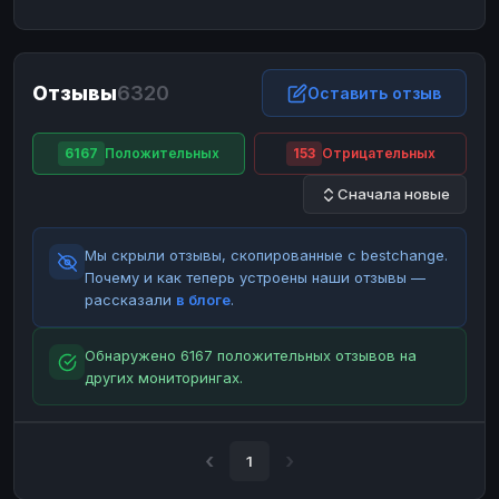
ЮMoney
ЮMoney
RUB
RUB
БАЛАНСЫ КРИПТОБИРЖ
Отзывы
6320
Binance
Binance
Оставить отзыв
RUB
RUB
ИНТЕРНЕТ БАНКИНГ
6167
Положительных
153
Отрицательных
СБЕР
СБЕР
RUB
RUB
Сначала новые
Альфа-Банк
Альфа-Банк
RUB
RUB
Райффайзен
Райффайзен
RUB
RUB
Мы скрыли отзывы, скопированные с bestchange.
ВТБ
ВТБ
RUB
RUB
Почему и как теперь устроены наши отзывы —
рассказали
в блоге
.
Т-Банк
Т-Банк
RUB
RUB
ДЕНЕЖНЫЕ ПЕРЕВОДЫ
Обнаружено 6167 положительных отзывов на
других мониторингах.
ЗК
ЗК
USD
USD
WU
WU
USD
USD
НАЛИЧНЫЕ ДЕНЬГИ
1
Наличные
Наличные
RUB
RUB