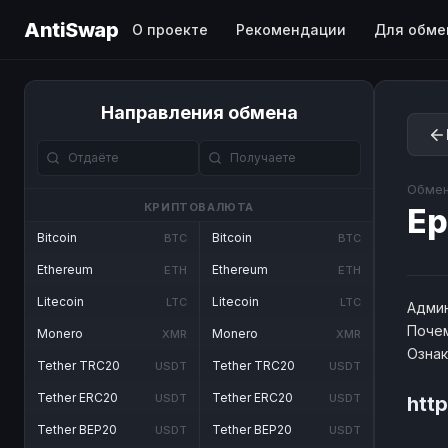
AntiSwap
О проекте
Рекомендации
Для обме
Направления обмена
Обмен
КРИПТОВАЛЮТА
Ep
Bitcoin
Bitcoin
BTC
BTC
Ethereum
Ethereum
ETH
ETH
Litecoin
Litecoin
LTC
LTC
Админ
Почем
Monero
Monero
XMR
XMR
Озна
Tether TRC20
Tether TRC20
USDT
USDT
Tether ERC20
Tether ERC20
USDT
USDT
http
Tether BEP20
Tether BEP20
USDT
USDT