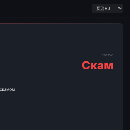
Статус
Скам
 скамом