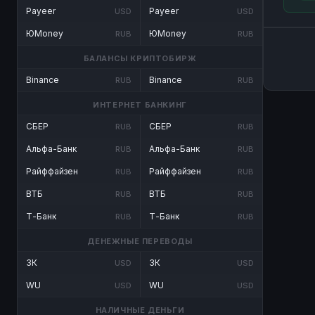
Payeer
Payeer
USD
USD
ЮMoney
ЮMoney
RUB
RUB
БАЛАНСЫ КРИПТОБИРЖ
Binance
Binance
RUB
RUB
ИНТЕРНЕТ БАНКИНГ
СБЕР
СБЕР
RUB
RUB
Альфа-Банк
Альфа-Банк
RUB
RUB
Райффайзен
Райффайзен
RUB
RUB
ВТБ
ВТБ
RUB
RUB
Т-Банк
Т-Банк
RUB
RUB
ДЕНЕЖНЫЕ ПЕРЕВОДЫ
ЗК
ЗК
USD
USD
WU
WU
USD
USD
НАЛИЧНЫЕ ДЕНЬГИ