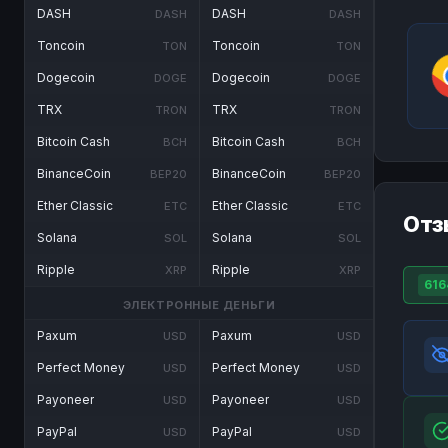
DASH
DASH
DASH
DASH
Toncoin
Toncoin
TON
TON
Dogecoin
Dogecoin
DOGE
DOGE
TRX
TRX
TRON
TRON
Bitcoin Cash
Bitcoin Cash
BCH
BCH
BinanceCoin
BinanceCoin
BEP20
BEP20
Ether Classic
Ether Classic
ETC
ETC
Отз
Solana
Solana
SOL
SOL
Ripple
Ripple
XRP
XRP
616
ЭЛЕКТРОННЫЕ ДЕНЬГИ
Paxum
Paxum
USD
USD
Perfect Money
Perfect Money
USD
USD
Payoneer
Payoneer
USD
USD
PayPal
PayPal
USD
USD