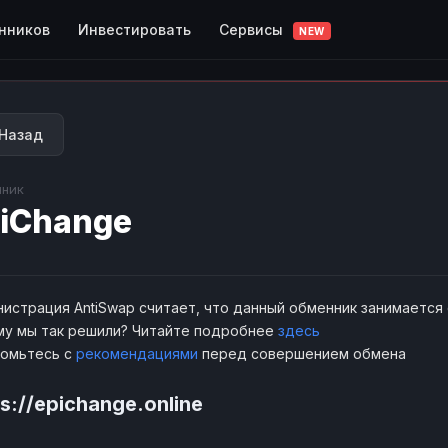
Сервисы
нников
Инвестировать
NEW
Назад
ник
iChange
истрация AntiSwap считает, что данный обменник занимается
у мы так решили? Читайте подробнее
здесь
комьтесь с
рекомендациями
перед совершением обмена
s://epichange.online