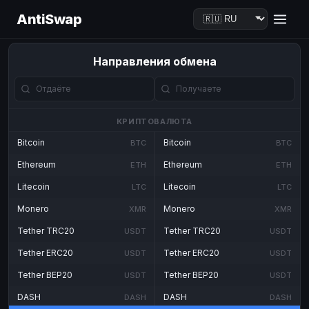
AntiSwap
Направления обмена
КРИПТОВАЛЮТА
Bitcoin
Bitcoin
BTC
BTC
Ethereum
Ethereum
ETH
ETH
Litecoin
Litecoin
LTC
LTC
Monero
Monero
XMR
XMR
Tether TRC20
Tether TRC20
USDT
USDT
Tether ERC20
Tether ERC20
USDT
USDT
Tether BEP20
Tether BEP20
USDT
USDT
DASH
DASH
DASH
DASH