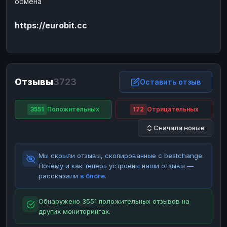
обмена
ЮMoney
ЮMoney
RUB
RUB
https://eurobit.cc
БАЛАНСЫ КРИПТОБИРЖ
Binance
Binance
RUB
RUB
ИНТЕРНЕТ БАНКИНГ
СБЕР
СБЕР
RUB
RUB
Отзывы
3723
Оставить отзыв
Альфа-Банк
Альфа-Банк
RUB
RUB
Райффайзен
Райффайзен
RUB
RUB
3551
Положительных
172
Отрицательных
ВТБ
ВТБ
RUB
RUB
Сначала новые
Т-Банк
Т-Банк
RUB
RUB
Мы скрыли отзывы, скопированные с bestchange.
ДЕНЕЖНЫЕ ПЕРЕВОДЫ
Почему и как теперь устроены наши отзывы —
ЗК
ЗК
USD
USD
рассказали
в блоге
.
WU
WU
USD
USD
Обнаружено 3551 положительных отзывов на
НАЛИЧНЫЕ ДЕНЬГИ
других мониторингах.
Наличные
Наличные
RUB
RUB