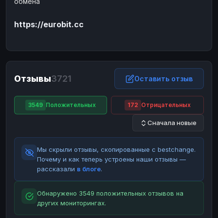
обмена
ЮMoney
ЮMoney
RUB
RUB
https://eurobit.cc
БАЛАНСЫ КРИПТОБИРЖ
Binance
Binance
RUB
RUB
ИНТЕРНЕТ БАНКИНГ
СБЕР
СБЕР
RUB
RUB
Отзывы
3721
Оставить отзыв
Альфа-Банк
Альфа-Банк
RUB
RUB
Райффайзен
Райффайзен
RUB
RUB
3549
Положительных
172
Отрицательных
ВТБ
ВТБ
RUB
RUB
Сначала новые
Т-Банк
Т-Банк
RUB
RUB
Мы скрыли отзывы, скопированные с bestchange.
ДЕНЕЖНЫЕ ПЕРЕВОДЫ
Почему и как теперь устроены наши отзывы —
ЗК
ЗК
USD
USD
рассказали
в блоге
.
WU
WU
USD
USD
Обнаружено 3549 положительных отзывов на
НАЛИЧНЫЕ ДЕНЬГИ
других мониторингах.
Наличные
Наличные
RUB
RUB