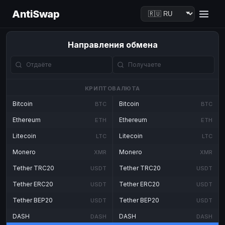
AntiSwap
Направления обмена
КРИПТОВАЛЮТА
Bitcoin
Bitcoin
BTC
BTC
Ethereum
Ethereum
ETH
ETH
Litecoin
Litecoin
LTC
LTC
Monero
Monero
XMR
XMR
Tether TRC20
Tether TRC20
USDT
USDT
Tether ERC20
Tether ERC20
USDT
USDT
Tether BEP20
Tether BEP20
USDT
USDT
DASH
DASH
DASH
DASH