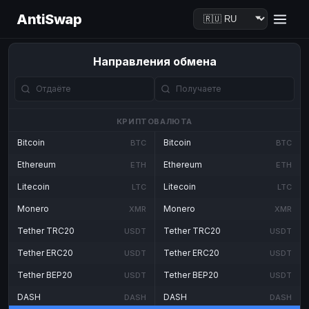
AntiSwap
Направления обмена
КРИПТОВАЛЮТА
Bitcoin
Bitcoin
BTC
BTC
Ethereum
Ethereum
ETH
ETH
Litecoin
Litecoin
LTC
LTC
Monero
Monero
XMR
XMR
Tether TRC20
Tether TRC20
USDT
USDT
Tether ERC20
Tether ERC20
USDT
USDT
Tether BEP20
Tether BEP20
USDT
USDT
DASH
DASH
DASH
DASH