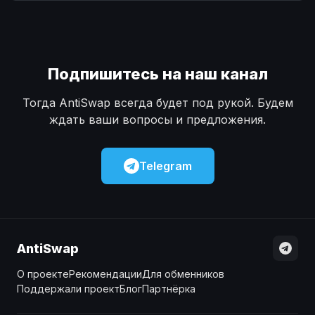
Наличные
Наличные
USD
USD
Наличные
Наличные
KZT
KZT
Подпишитесь на наш канал
Тогда AntiSwap всегда будет под рукой. Будем
ждать ваши вопросы и предложения.
Telegram
AntiSwap
О проекте
Рекомендации
Для обменников
Поддержали проект
Блог
Партнёрка