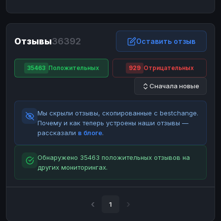
ЮMoney
ЮMoney
RUB
RUB
БАЛАНСЫ КРИПТОБИРЖ
Отзывы
36392
Binance
Binance
Оставить отзыв
RUB
RUB
ИНТЕРНЕТ БАНКИНГ
35463
Положительных
929
Отрицательных
СБЕР
СБЕР
RUB
RUB
Сначала новые
Альфа-Банк
Альфа-Банк
RUB
RUB
Райффайзен
Райффайзен
RUB
RUB
Мы скрыли отзывы, скопированные с bestchange.
ВТБ
ВТБ
RUB
RUB
Почему и как теперь устроены наши отзывы —
рассказали
в блоге
.
Т-Банк
Т-Банк
RUB
RUB
ДЕНЕЖНЫЕ ПЕРЕВОДЫ
Обнаружено 35463 положительных отзывов на
других мониторингах.
ЗК
ЗК
USD
USD
WU
WU
USD
USD
НАЛИЧНЫЕ ДЕНЬГИ
1
Наличные
Наличные
RUB
RUB