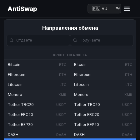
AntiSwap
Направления обмена
КРИПТОВАЛЮТА
Bitcoin
Bitcoin
BTC
BTC
Ethereum
Ethereum
ETH
ETH
Litecoin
Litecoin
LTC
LTC
Monero
Monero
XMR
XMR
Tether TRC20
Tether TRC20
USDT
USDT
Tether ERC20
Tether ERC20
USDT
USDT
Tether BEP20
Tether BEP20
USDT
USDT
DASH
DASH
DASH
DASH