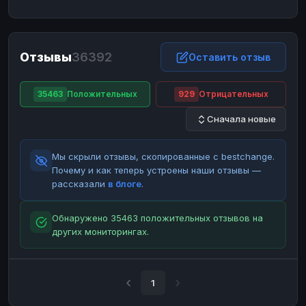
ЮMoney
ЮMoney
RUB
RUB
БАЛАНСЫ КРИПТОБИРЖ
Отзывы
36392
Binance
Binance
Оставить отзыв
RUB
RUB
ИНТЕРНЕТ БАНКИНГ
35463
Положительных
929
Отрицательных
СБЕР
СБЕР
RUB
RUB
Сначала новые
Альфа-Банк
Альфа-Банк
RUB
RUB
Райффайзен
Райффайзен
RUB
RUB
Мы скрыли отзывы, скопированные с bestchange.
ВТБ
ВТБ
RUB
RUB
Почему и как теперь устроены наши отзывы —
рассказали
в блоге
.
Т-Банк
Т-Банк
RUB
RUB
ДЕНЕЖНЫЕ ПЕРЕВОДЫ
Обнаружено 35463 положительных отзывов на
других мониторингах.
ЗК
ЗК
USD
USD
WU
WU
USD
USD
НАЛИЧНЫЕ ДЕНЬГИ
1
Наличные
Наличные
RUB
RUB