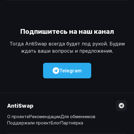
Наличные
Наличные
USD
USD
Наличные
Наличные
KZT
KZT
Подпишитесь на наш канал
Тогда AntiSwap всегда будет под рукой. Будем
ждать ваши вопросы и предложения.
Telegram
AntiSwap
О проекте
Рекомендации
Для обменников
Поддержали проект
Блог
Партнёрка