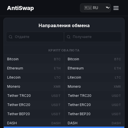
AntiSwap
Направления обмена
КРИПТОВАЛЮТА
Bitcoin
Bitcoin
BTC
BTC
Ethereum
Ethereum
ETH
ETH
Litecoin
Litecoin
LTC
LTC
Monero
Monero
XMR
XMR
Tether TRC20
Tether TRC20
USDT
USDT
Tether ERC20
Tether ERC20
USDT
USDT
Tether BEP20
Tether BEP20
USDT
USDT
DASH
DASH
DASH
DASH