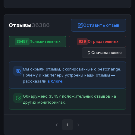
ЮMoney
ЮMoney
RUB
RUB
БАЛАНСЫ КРИПТОБИРЖ
Отзывы
36386
Binance
Binance
Оставить отзыв
RUB
RUB
ИНТЕРНЕТ БАНКИНГ
35457
Положительных
929
Отрицательных
СБЕР
СБЕР
RUB
RUB
Сначала новые
Альфа-Банк
Альфа-Банк
RUB
RUB
Райффайзен
Райффайзен
RUB
RUB
Мы скрыли отзывы, скопированные с bestchange.
ВТБ
ВТБ
RUB
RUB
Почему и как теперь устроены наши отзывы —
рассказали
в блоге
.
Т-Банк
Т-Банк
RUB
RUB
ДЕНЕЖНЫЕ ПЕРЕВОДЫ
Обнаружено 35457 положительных отзывов на
других мониторингах.
ЗК
ЗК
USD
USD
WU
WU
USD
USD
НАЛИЧНЫЕ ДЕНЬГИ
1
Наличные
Наличные
RUB
RUB