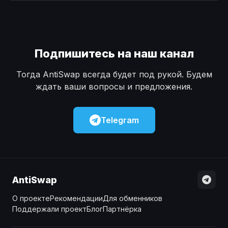
Наличные
Наличные
USD
USD
Наличные
Наличные
KZT
KZT
Подпишитесь на наш канал
Тогда AntiSwap всегда будет под рукой. Будем
ждать ваши вопросы и предложения.
Telegram
AntiSwap
О проекте
Рекомендации
Для обменников
Поддержали проект
Блог
Партнёрка