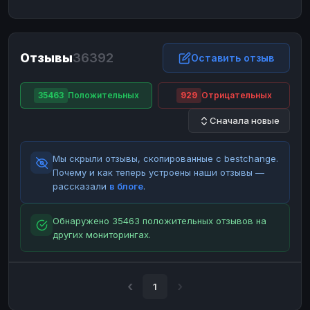
ЮMoney
ЮMoney
RUB
RUB
БАЛАНСЫ КРИПТОБИРЖ
Отзывы
36392
Binance
Binance
Оставить отзыв
RUB
RUB
ИНТЕРНЕТ БАНКИНГ
35463
Положительных
929
Отрицательных
СБЕР
СБЕР
RUB
RUB
Сначала новые
Альфа-Банк
Альфа-Банк
RUB
RUB
Райффайзен
Райффайзен
RUB
RUB
Мы скрыли отзывы, скопированные с bestchange.
ВТБ
ВТБ
RUB
RUB
Почему и как теперь устроены наши отзывы —
рассказали
в блоге
.
Т-Банк
Т-Банк
RUB
RUB
ДЕНЕЖНЫЕ ПЕРЕВОДЫ
Обнаружено 35463 положительных отзывов на
других мониторингах.
ЗК
ЗК
USD
USD
WU
WU
USD
USD
НАЛИЧНЫЕ ДЕНЬГИ
1
Наличные
Наличные
RUB
RUB