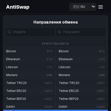
AntiSwap
Направления обмена
КРИПТОВАЛЮТА
Bitcoin
Bitcoin
BTC
BTC
Ethereum
Ethereum
ETH
ETH
Litecoin
Litecoin
LTC
LTC
Monero
Monero
XMR
XMR
Tether TRC20
Tether TRC20
USDT
USDT
Tether ERC20
Tether ERC20
USDT
USDT
Tether BEP20
Tether BEP20
USDT
USDT
DASH
DASH
DASH
DASH