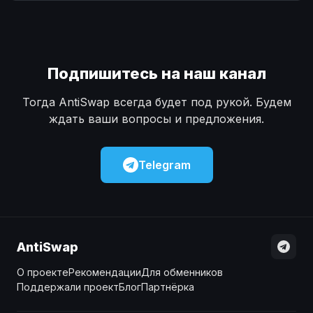
Наличные
Наличные
USD
USD
Наличные
Наличные
KZT
KZT
Подпишитесь на наш канал
Тогда AntiSwap всегда будет под рукой. Будем
ждать ваши вопросы и предложения.
Telegram
AntiSwap
О проекте
Рекомендации
Для обменников
Поддержали проект
Блог
Партнёрка