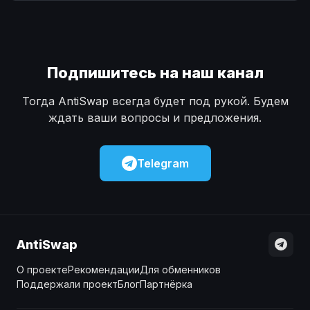
Наличные
Наличные
USD
USD
Наличные
Наличные
KZT
KZT
Подпишитесь на наш канал
Тогда AntiSwap всегда будет под рукой. Будем
ждать ваши вопросы и предложения.
Telegram
AntiSwap
О проекте
Рекомендации
Для обменников
Поддержали проект
Блог
Партнёрка