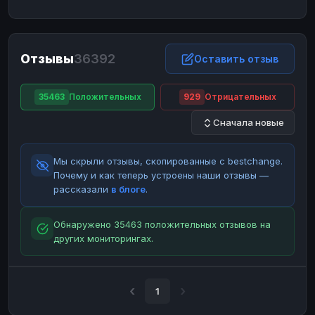
ЮMoney
ЮMoney
RUB
RUB
БАЛАНСЫ КРИПТОБИРЖ
Отзывы
36392
Binance
Binance
Оставить отзыв
RUB
RUB
ИНТЕРНЕТ БАНКИНГ
35463
Положительных
929
Отрицательных
СБЕР
СБЕР
RUB
RUB
Сначала новые
Альфа-Банк
Альфа-Банк
RUB
RUB
Райффайзен
Райффайзен
RUB
RUB
Мы скрыли отзывы, скопированные с bestchange.
ВТБ
ВТБ
RUB
RUB
Почему и как теперь устроены наши отзывы —
рассказали
в блоге
.
Т-Банк
Т-Банк
RUB
RUB
ДЕНЕЖНЫЕ ПЕРЕВОДЫ
Обнаружено 35463 положительных отзывов на
других мониторингах.
ЗК
ЗК
USD
USD
WU
WU
USD
USD
НАЛИЧНЫЕ ДЕНЬГИ
1
Наличные
Наличные
RUB
RUB