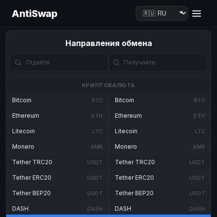
AntiSwap
Направления обмена
КРИПТОВАЛЮТА
Bitcoin
Bitcoin
BTC
BTC
Ethereum
Ethereum
ETH
ETH
Litecoin
Litecoin
LTC
LTC
Monero
Monero
XMR
XMR
Tether TRC20
Tether TRC20
USDT
USDT
Tether ERC20
Tether ERC20
USDT
USDT
Tether BEP20
Tether BEP20
USDT
USDT
DASH
DASH
DASH
DASH