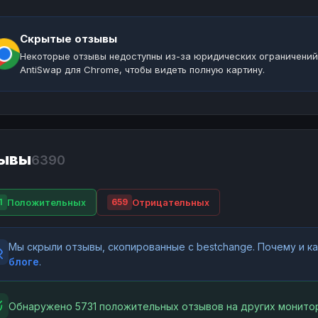
Скрытые отзывы
Некоторые отзывы недоступны из-за юридических ограничений
AntiSwap для Chrome, чтобы видеть полную картину.
ывы
6390
Положительных
Отрицательных
1
659
Мы скрыли отзывы, скопированные с bestchange. Почему и 
блоге
.
Обнаружено 5731 положительных отзывов на других монитор