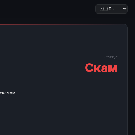
Статус
Скам
 скамом