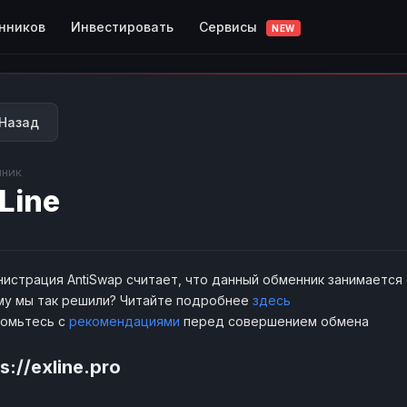
Сервисы
нников
Инвестировать
NEW
Назад
ник
Line
истрация AntiSwap считает, что данный обменник занимается
у мы так решили? Читайте подробнее
здесь
комьтесь с
рекомендациями
перед совершением обмена
s://exline.pro