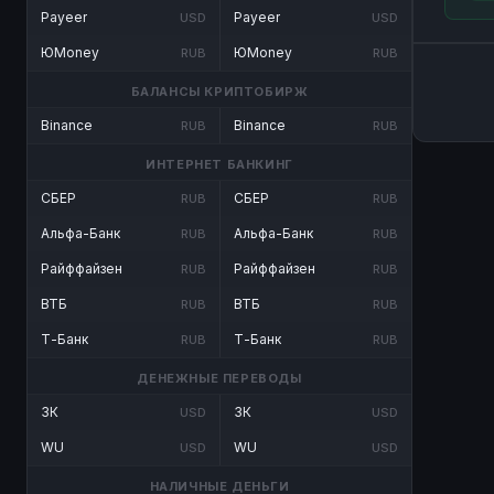
Payeer
Payeer
USD
USD
ЮMoney
ЮMoney
RUB
RUB
БАЛАНСЫ КРИПТОБИРЖ
Binance
Binance
RUB
RUB
ИНТЕРНЕТ БАНКИНГ
СБЕР
СБЕР
RUB
RUB
Альфа-Банк
Альфа-Банк
RUB
RUB
Райффайзен
Райффайзен
RUB
RUB
ВТБ
ВТБ
RUB
RUB
Т-Банк
Т-Банк
RUB
RUB
ДЕНЕЖНЫЕ ПЕРЕВОДЫ
ЗК
ЗК
USD
USD
WU
WU
USD
USD
НАЛИЧНЫЕ ДЕНЬГИ