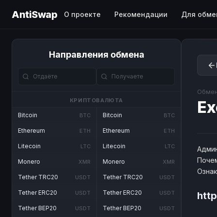
AntiSwap
О проекте
Рекомендации
Для обме
Направления обмена
Обмен
КРИПТОВАЛЮТА
Ex
Bitcoin
Bitcoin
BTC
BTC
Ethereum
Ethereum
ETH
ETH
Litecoin
Litecoin
LTC
LTC
Админ
Почем
Monero
Monero
XMR
XMR
Озна
Tether TRC20
Tether TRC20
USDT
USDT
Tether ERC20
Tether ERC20
USDT
USDT
http
Tether BEP20
Tether BEP20
USDT
USDT