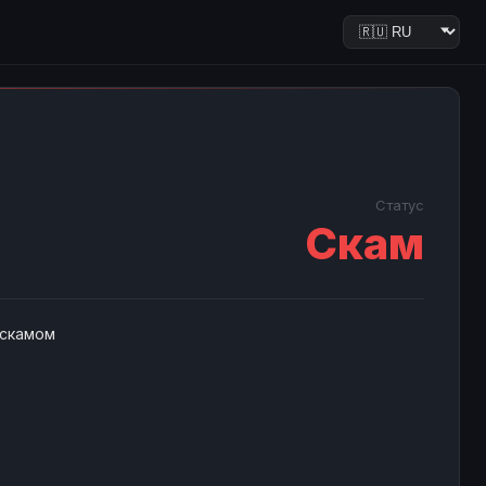
Статус
Скам
 скамом