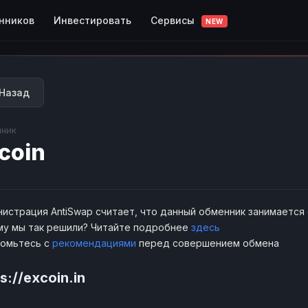
Сервисы
нников
Инвестировать
NEW
Назад
ник
coin
истрация AntiSwap считает, что данный обменник занимается
у мы так решили? Читайте подробнее
здесь
комьтесь с
рекомендациями
перед совершением обмена
s://excoin.in