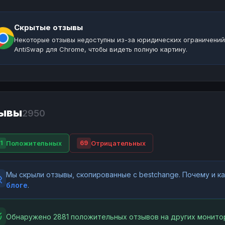
Скрытые отзывы
Некоторые отзывы недоступны из-за юридических ограничений
AntiSwap для Chrome, чтобы видеть полную картину.
ывы
2950
Положительных
Отрицательных
1
69
Мы скрыли отзывы, скопированные с bestchange. Почему и 
блоге
.
Обнаружено 2881 положительных отзывов на других монитор