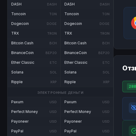
DASH
DASH
DASH
DASH
Toncoin
Toncoin
TON
TON
Dogecoin
Dogecoin
DOGE
DOGE
TRX
TRX
TRON
TRON
Bitcoin Cash
Bitcoin Cash
BCH
BCH
BinanceCoin
BinanceCoin
BEP20
BEP20
Ether Classic
Ether Classic
ETC
ETC
Отз
Solana
Solana
SOL
SOL
Ripple
Ripple
XRP
XRP
288
ЭЛЕКТРОННЫЕ ДЕНЬГИ
Paxum
Paxum
USD
USD
Perfect Money
Perfect Money
USD
USD
Payoneer
Payoneer
USD
USD
PayPal
PayPal
USD
USD