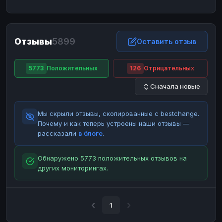
ЮMoney
ЮMoney
RUB
RUB
БАЛАНСЫ КРИПТОБИРЖ
Отзывы
5899
Binance
Binance
Оставить отзыв
RUB
RUB
ИНТЕРНЕТ БАНКИНГ
5773
Положительных
126
Отрицательных
СБЕР
СБЕР
RUB
RUB
Сначала новые
Альфа-Банк
Альфа-Банк
RUB
RUB
Райффайзен
Райффайзен
RUB
RUB
Мы скрыли отзывы, скопированные с bestchange.
ВТБ
ВТБ
RUB
RUB
Почему и как теперь устроены наши отзывы —
рассказали
в блоге
.
Т-Банк
Т-Банк
RUB
RUB
ДЕНЕЖНЫЕ ПЕРЕВОДЫ
Обнаружено 5773 положительных отзывов на
других мониторингах.
ЗК
ЗК
USD
USD
WU
WU
USD
USD
НАЛИЧНЫЕ ДЕНЬГИ
1
Наличные
Наличные
RUB
RUB