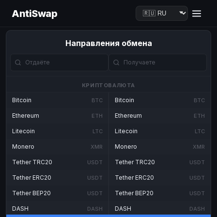
AntiSwap
Направления обмена
КРИПТОВАЛЮТА
Bitcoin
Bitcoin
BTC
BTC
Ethereum
Ethereum
ETH
ETH
Litecoin
Litecoin
LTC
LTC
Monero
Monero
XMR
XMR
Tether TRC20
Tether TRC20
USDT
USDT
Tether ERC20
Tether ERC20
USDT
USDT
Tether BEP20
Tether BEP20
USDT
USDT
DASH
DASH
DASH
DASH