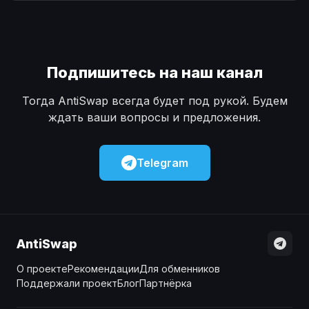
Наличные
Наличные
USD
USD
Наличные
Наличные
KZT
KZT
Подпишитесь на наш канал
Тогда AntiSwap всегда будет под рукой. Будем
ждать ваши вопросы и предложения.
Telegram
AntiSwap
О проекте
Рекомендации
Для обменников
Поддержали проект
Блог
Партнёрка