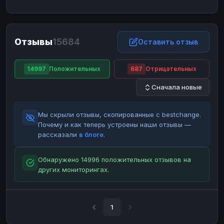
ЮMoney
ЮMoney
RUB
RUB
БАЛАНСЫ КРИПТОБИРЖ
Отзывы
15684
Binance
Binance
Оставить отзыв
RUB
RUB
ИНТЕРНЕТ БАНКИНГ
14997
Положительных
687
Отрицательных
СБЕР
СБЕР
RUB
RUB
Сначала новые
Альфа-Банк
Альфа-Банк
RUB
RUB
Райффайзен
Райффайзен
RUB
RUB
Мы скрыли отзывы, скопированные с bestchange.
ВТБ
ВТБ
RUB
RUB
Почему и как теперь устроены наши отзывы —
рассказали
в блоге
.
Т-Банк
Т-Банк
RUB
RUB
ДЕНЕЖНЫЕ ПЕРЕВОДЫ
Обнаружено 14996 положительных отзывов на
других мониторингах.
ЗК
ЗК
USD
USD
WU
WU
USD
USD
НАЛИЧНЫЕ ДЕНЬГИ
1
Наличные
Наличные
RUB
RUB