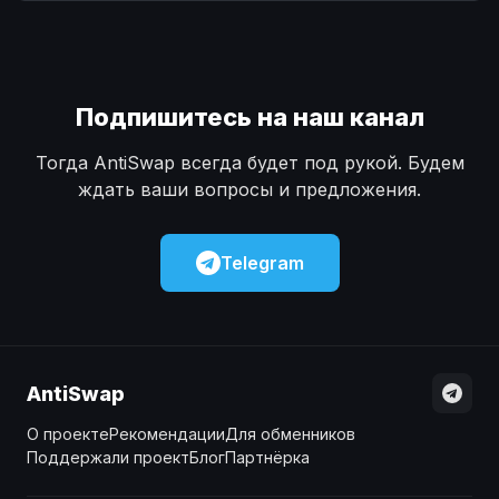
Наличные
Наличные
USD
USD
Наличные
Наличные
KZT
KZT
Подпишитесь на наш канал
Тогда AntiSwap всегда будет под рукой. Будем
ждать ваши вопросы и предложения.
Telegram
AntiSwap
О проекте
Рекомендации
Для обменников
Поддержали проект
Блог
Партнёрка