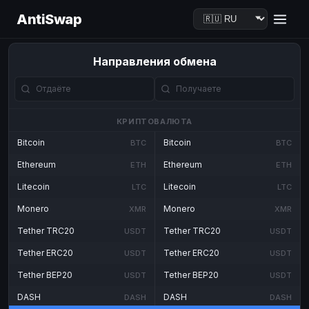
AntiSwap
Направления обмена
КРИПТОВАЛЮТА
Bitcoin
Bitcoin
BTC
BTC
Ethereum
Ethereum
ETH
ETH
Litecoin
Litecoin
LTC
LTC
Monero
Monero
XMR
XMR
Tether TRC20
Tether TRC20
USDT
USDT
Tether ERC20
Tether ERC20
USDT
USDT
Tether BEP20
Tether BEP20
USDT
USDT
DASH
DASH
DASH
DASH