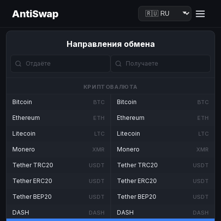
AntiSwap
Направления обмена
КРИПТОВАЛЮТА
Bitcoin
Bitcoin
BTC
BTC
Ethereum
Ethereum
ETH
ETH
Litecoin
Litecoin
LTC
LTC
Monero
Monero
XMR
XMR
Tether TRC20
Tether TRC20
USDT
USDT
Tether ERC20
Tether ERC20
USDT
USDT
Tether BEP20
Tether BEP20
USDT
USDT
DASH
DASH
DASH
DASH