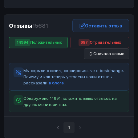
ЮMoney
ЮMoney
RUB
RUB
БАЛАНСЫ КРИПТОБИРЖ
Отзывы
15681
Binance
Binance
Оставить отзыв
RUB
RUB
ИНТЕРНЕТ БАНКИНГ
14994
Положительных
687
Отрицательных
СБЕР
СБЕР
RUB
RUB
Сначала новые
Альфа-Банк
Альфа-Банк
RUB
RUB
Райффайзен
Райффайзен
RUB
RUB
Мы скрыли отзывы, скопированные с bestchange.
ВТБ
ВТБ
RUB
RUB
Почему и как теперь устроены наши отзывы —
рассказали
в блоге
.
Т-Банк
Т-Банк
RUB
RUB
ДЕНЕЖНЫЕ ПЕРЕВОДЫ
Обнаружено 14991 положительных отзывов на
других мониторингах.
ЗК
ЗК
USD
USD
WU
WU
USD
USD
НАЛИЧНЫЕ ДЕНЬГИ
1
Наличные
Наличные
RUB
RUB