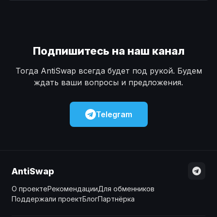
Наличные
Наличные
USD
USD
Наличные
Наличные
KZT
KZT
Подпишитесь на наш канал
Тогда AntiSwap всегда будет под рукой. Будем
ждать ваши вопросы и предложения.
Telegram
AntiSwap
О проекте
Рекомендации
Для обменников
Поддержали проект
Блог
Партнёрка