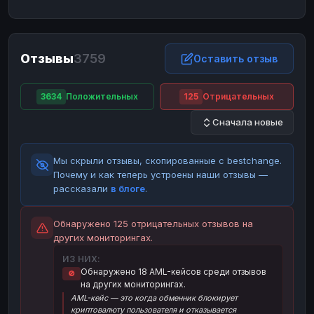
ЮMoney
ЮMoney
RUB
RUB
БАЛАНСЫ КРИПТОБИРЖ
Отзывы
3759
Binance
Binance
Оставить отзыв
RUB
RUB
ИНТЕРНЕТ БАНКИНГ
3634
Положительных
125
Отрицательных
СБЕР
СБЕР
RUB
RUB
Сначала новые
Альфа-Банк
Альфа-Банк
RUB
RUB
Райффайзен
Райффайзен
RUB
RUB
Мы скрыли отзывы, скопированные с bestchange.
ВТБ
ВТБ
RUB
RUB
Почему и как теперь устроены наши отзывы —
рассказали
в блоге
.
Т-Банк
Т-Банк
RUB
RUB
ДЕНЕЖНЫЕ ПЕРЕВОДЫ
Обнаружено 125 отрицательных отзывов на
других мониторингах.
ЗК
ЗК
USD
USD
ИЗ НИХ:
WU
WU
USD
USD
Обнаружено 18 AML-кейсов среди отзывов
🚫
на других мониторингах.
НАЛИЧНЫЕ ДЕНЬГИ
AML-кейс — это когда обменник блокирует
Наличные
Наличные
RUB
RUB
криптовалюту пользователя и отказывается