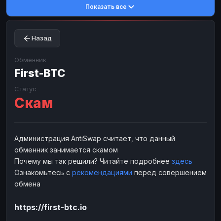
Показать все
Toncoin
Toncoin
TON
TON
Dogecoin
Dogecoin
DOGE
DOGE
Назад
TRX
TRX
TRON
TRON
Bitcoin Cash
Bitcoin Cash
BCH
BCH
Обменник
BinanceCoin
First-BTC
BinanceCoin
BEP20
BEP20
Ether Classic
Ether Classic
ETC
ETC
Статус
Скам
Solana
Solana
SOL
SOL
Ripple
Ripple
XRP
XRP
ЭЛЕКТРОННЫЕ ДЕНЬГИ
Администрация AntiSwap считает, что данный
обменник занимается скамом
Paxum
Paxum
USD
USD
Почему мы так решили? Читайте подробнее
здесь
Perfect Money
Perfect Money
USD
USD
Ознакомьтесь с
рекомендациями
перед совершением
Payoneer
Payoneer
USD
USD
обмена
PayPal
PayPal
USD
USD
https://first-btc.io
Payeer
Payeer
USD
USD