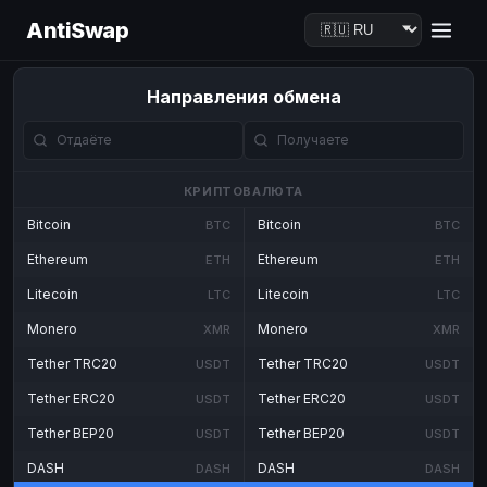
AntiSwap
Направления обмена
КРИПТОВАЛЮТА
Bitcoin
Bitcoin
BTC
BTC
Ethereum
Ethereum
ETH
ETH
Litecoin
Litecoin
LTC
LTC
Monero
Monero
XMR
XMR
Tether TRC20
Tether TRC20
USDT
USDT
Tether ERC20
Tether ERC20
USDT
USDT
Tether BEP20
Tether BEP20
USDT
USDT
DASH
DASH
DASH
DASH