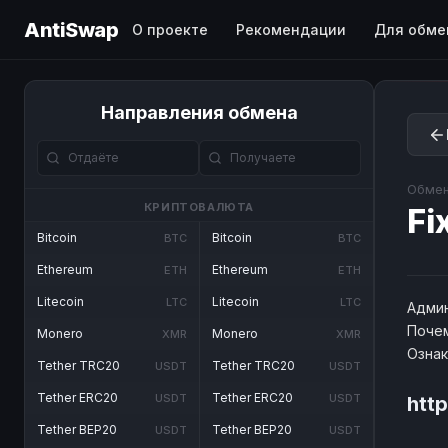
AntiSwap
О проекте
Рекомендации
Для обме
Направления обмена
Обмен
КРИПТОВАЛЮТА
Fi
Bitcoin
Bitcoin
BTC
BTC
Ethereum
Ethereum
ETH
ETH
Litecoin
Litecoin
LTC
LTC
Админ
Почем
Monero
Monero
XMR
XMR
Озна
Tether TRC20
Tether TRC20
USDT
USDT
Tether ERC20
Tether ERC20
USDT
USDT
http
Tether BEP20
Tether BEP20
USDT
USDT