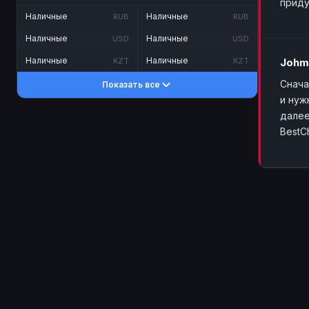
приду
Наличные
Наличные
RUB
RUB
Наличные
Наличные
USD
USD
Наличные
Наличные
KZT
KZT
Johm
Снача
Показать все
и нуж
далее
BestC