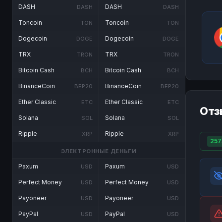
DASH
DASH
DASH
DASH
Toncoin
Toncoin
TON
TON
Dogecoin
Dogecoin
DOGE
DOGE
TRX
TRX
TRON
TRON
Bitcoin Cash
Bitcoin Cash
BCH
BCH
BinanceCoin
BinanceCoin
BEP20
BEP20
Ether Classic
Ether Classic
ETC
ETC
Отз
Solana
Solana
SOL
SOL
Ripple
Ripple
XRP
XRP
257
ЭЛЕКТРОННЫЕ ДЕНЬГИ
Paxum
Paxum
USD
USD
Perfect Money
Perfect Money
USD
USD
Payoneer
Payoneer
USD
USD
PayPal
PayPal
USD
USD