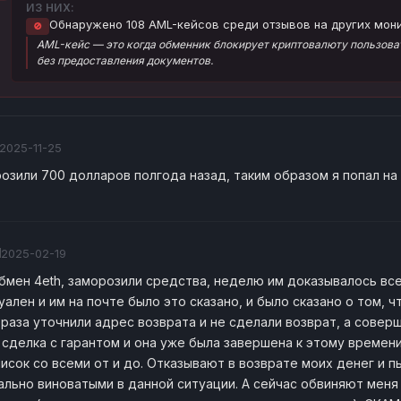
ИЗ НИХ:
Обнаружено 108 AML-кейсов среди отзывов на других мони
🚫
AML-кейс — это когда обменник блокирует криптовалюту пользоват
без предоставления документов.
2025-11-25
озили 700 долларов полгода назад, таким образом я попал на 
N
2025-02-19
бмен 4eth, заморозили средства, неделю им доказывалось вс
уален и им на почте было это сказано, и было сказано о том, 
 раза уточнили адрес возврата и не сделали возврат, а совер
 сделка с гарантом и она уже была завершена к этому времен
исок со всеми от и до. Отказывают в возврате моих денег и п
ально виноватыми в данной ситуации. А сейчас обвиняют меня