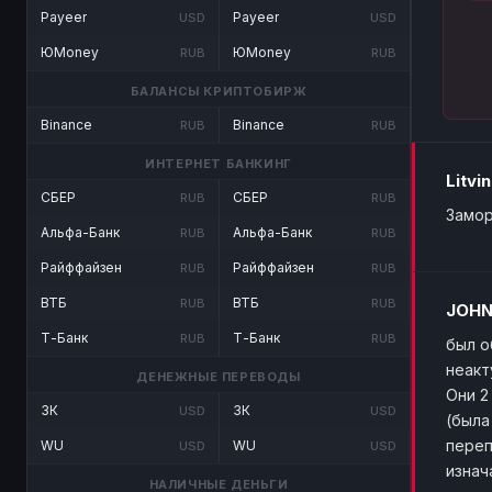
Payeer
Payeer
USD
USD
ЮMoney
ЮMoney
RUB
RUB
БАЛАНСЫ КРИПТОБИРЖ
Binance
Binance
RUB
RUB
ИНТЕРНЕТ БАНКИНГ
Litvin
СБЕР
СБЕР
RUB
RUB
Замор
Альфа-Банк
Альфа-Банк
RUB
RUB
Райффайзен
Райффайзен
RUB
RUB
ВТБ
ВТБ
RUB
RUB
JOH
Т-Банк
Т-Банк
RUB
RUB
был о
неакт
ДЕНЕЖНЫЕ ПЕРЕВОДЫ
Они 2
ЗК
ЗК
USD
USD
(была
переп
WU
WU
USD
USD
изнач
НАЛИЧНЫЕ ДЕНЬГИ