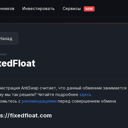
Сервисы
нников
Инвестировать
NEW
Назад
ник
xedFloat
истрация AntiSwap считает, что данный обменник занимается
у мы так решили? Читайте подробнее
здесь
комьтесь с
рекомендациями
перед совершением обмена
s://fixedfloat.com