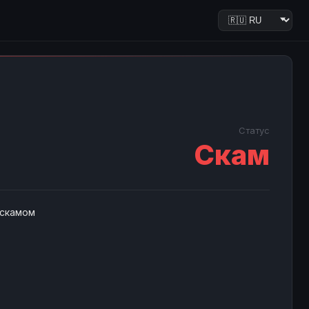
Статус
Скам
 скамом