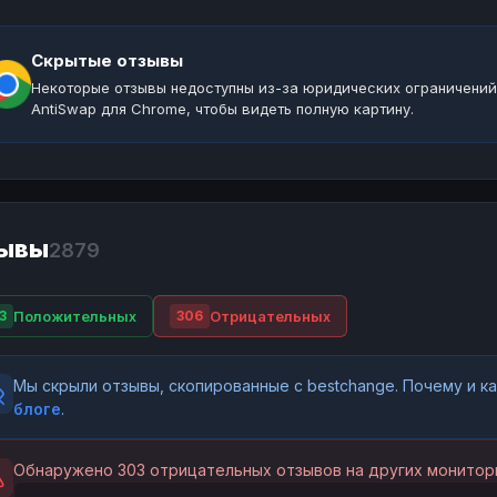
Скрытые отзывы
Некоторые отзывы недоступны из-за юридических ограничений
AntiSwap для Chrome, чтобы видеть полную картину.
ывы
2879
Положительных
Отрицательных
3
306
Мы скрыли отзывы, скопированные с bestchange. Почему и 
блоге
.
Обнаружено 303 отрицательных отзывов на других монитори