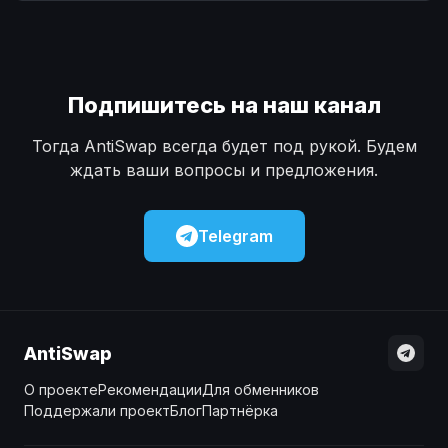
Наличные
Наличные
USD
USD
Наличные
Наличные
KZT
KZT
Подпишитесь на наш канал
Тогда AntiSwap всегда будет под рукой. Будем
ждать ваши вопросы и предложения.
Telegram
AntiSwap
О проекте
Рекомендации
Для обменников
Поддержали проект
Блог
Партнёрка