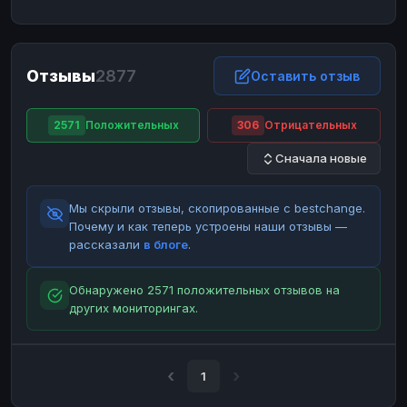
ЮMoney
ЮMoney
RUB
RUB
БАЛАНСЫ КРИПТОБИРЖ
Отзывы
2877
Binance
Binance
Оставить отзыв
RUB
RUB
ИНТЕРНЕТ БАНКИНГ
2571
Положительных
306
Отрицательных
СБЕР
СБЕР
RUB
RUB
Сначала новые
Альфа-Банк
Альфа-Банк
RUB
RUB
Райффайзен
Райффайзен
RUB
RUB
Мы скрыли отзывы, скопированные с bestchange.
ВТБ
ВТБ
RUB
RUB
Почему и как теперь устроены наши отзывы —
рассказали
в блоге
.
Т-Банк
Т-Банк
RUB
RUB
ДЕНЕЖНЫЕ ПЕРЕВОДЫ
Обнаружено 2571 положительных отзывов на
других мониторингах.
ЗК
ЗК
USD
USD
WU
WU
USD
USD
НАЛИЧНЫЕ ДЕНЬГИ
1
Наличные
Наличные
RUB
RUB