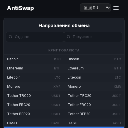
AntiSwap
Направления обмена
КРИПТОВАЛЮТА
Bitcoin
Bitcoin
BTC
BTC
Ethereum
Ethereum
ETH
ETH
Litecoin
Litecoin
LTC
LTC
Monero
Monero
XMR
XMR
Tether TRC20
Tether TRC20
USDT
USDT
Tether ERC20
Tether ERC20
USDT
USDT
Tether BEP20
Tether BEP20
USDT
USDT
DASH
DASH
DASH
DASH