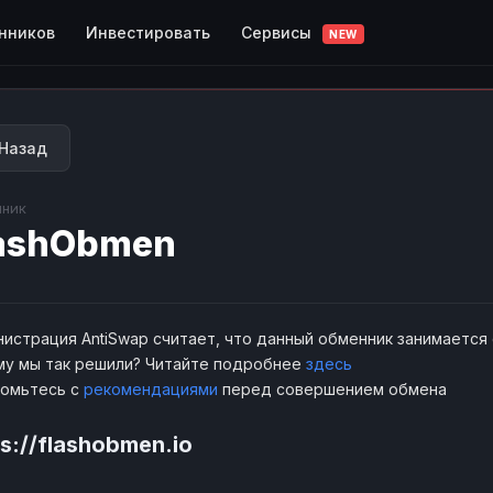
Сервисы
нников
Инвестировать
NEW
Назад
ник
ashObmen
истрация AntiSwap считает, что данный обменник занимается
у мы так решили? Читайте подробнее
здесь
комьтесь с
рекомендациями
перед совершением обмена
ps://flashobmen.io