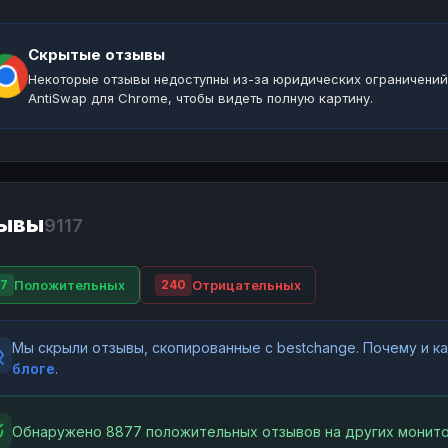
Скрытые отзывы
Некоторые отзывы недоступны из-за юридических ограничений
AntiSwap для Chrome, чтобы видеть полную картину.
ывы
9117
Положительных
Отрицательных
7
240
Мы скрыли отзывы, скопированные с bestchange. Почему и 
блоге
.
Обнаружено 8877 положительных отзывов на других монито