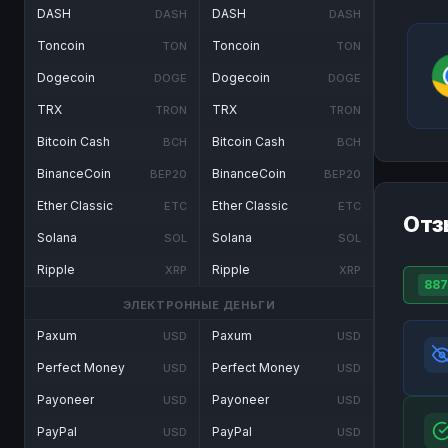
DASH
DASH
DASH
DASH
Toncoin
Toncoin
TON
TON
Dogecoin
Dogecoin
DOGE
DOGE
TRX
TRX
TRON
TRON
Bitcoin Cash
Bitcoin Cash
BCH
BCH
BinanceCoin
BinanceCoin
BEP20
BEP20
Ether Classic
Ether Classic
ETC
ETC
Отз
Solana
Solana
SOL
SOL
Ripple
Ripple
XRP
XRP
887
ЭЛЕКТРОННЫЕ ДЕНЬГИ
Paxum
Paxum
USD
USD
Perfect Money
Perfect Money
USD
USD
Payoneer
Payoneer
USD
USD
PayPal
PayPal
USD
USD