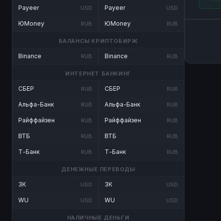
Payeer
Payeer
USD
USD
ЮMoney
ЮMoney
RUB
RUB
БАЛАНСЫ КРИПТОБИРЖ
Binance
Binance
RUB
RUB
ИНТЕРНЕТ БАНКИНГ
СБЕР
СБЕР
RUB
RUB
Альфа-Банк
Альфа-Банк
RUB
RUB
Райффайзен
Райффайзен
RUB
RUB
ВТБ
ВТБ
RUB
RUB
Т-Банк
Т-Банк
RUB
RUB
ДЕНЕЖНЫЕ ПЕРЕВОДЫ
ЗК
ЗК
USD
USD
WU
WU
USD
USD
НАЛИЧНЫЕ ДЕНЬГИ