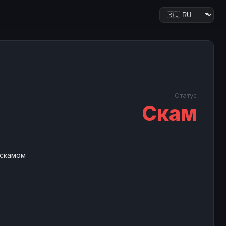
Статус
Скам
 скамом