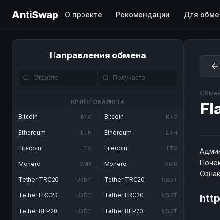
AntiSwap
О проекте
Рекомендации
Для обме
Направления обмена
Обмен
КРИПТОВАЛЮТА
Fl
Bitcoin
Bitcoin
BTC
BTC
Ethereum
Ethereum
ETH
ETH
Litecoin
Litecoin
LTC
LTC
Админ
Почем
Monero
Monero
XMR
XMR
Озна
Tether TRC20
Tether TRC20
USDT
USDT
Tether ERC20
Tether ERC20
USDT
USDT
htt
Tether BEP20
Tether BEP20
USDT
USDT