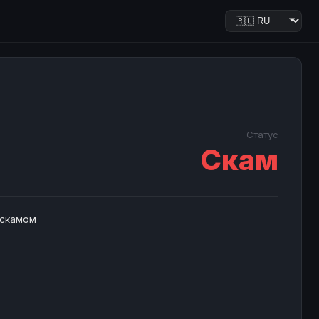
Статус
Скам
 скамом