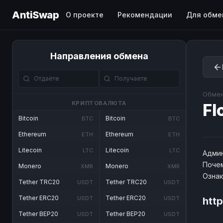
AntiSwap
О проекте
Рекомендации
Для обме
Направления обмена
Обмен
КРИПТОВАЛЮТА
Fl
Bitcoin
Bitcoin
BTC
BTC
Ethereum
Ethereum
ETH
ETH
Litecoin
Litecoin
LTC
LTC
Админ
Почем
Monero
Monero
XMR
XMR
Озна
Tether TRC20
Tether TRC20
USDT
USDT
Tether ERC20
Tether ERC20
USDT
USDT
htt
Tether BEP20
Tether BEP20
USDT
USDT