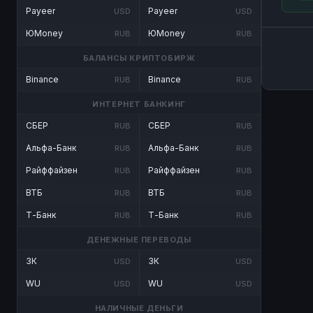
Payeer
Payeer
USD
USD
ЮMoney
ЮMoney
RUB
RUB
БАЛАНСЫ КРИПТОБИРЖ
Binance
Binance
RUB
RUB
ИНТЕРНЕТ БАНКИНГ
СБЕР
СБЕР
RUB
RUB
Альфа-Банк
Альфа-Банк
RUB
RUB
Райффайзен
Райффайзен
RUB
RUB
ВТБ
ВТБ
RUB
RUB
Т-Банк
Т-Банк
RUB
RUB
ДЕНЕЖНЫЕ ПЕРЕВОДЫ
ЗК
ЗК
USD
USD
WU
WU
USD
USD
НАЛИЧНЫЕ ДЕНЬГИ