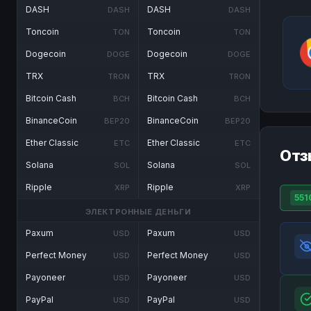
DASH
DASH
DASH
DASH
Toncoin
Toncoin
TON
TON
Dogecoin
Dogecoin
DOGE
DOGE
TRX
TRX
TRON
TRON
Bitcoin Cash
Bitcoin Cash
BCH
BCH
BinanceCoin
BinanceCoin
BEP20
BEP20
Ether Classic
Ether Classic
ETC
ETC
Отз
Solana
Solana
SOL
SOL
Ripple
Ripple
XRP
XRP
551
ЭЛЕКТРОННЫЕ ДЕНЬГИ
Paxum
Paxum
USD
USD
Perfect Money
Perfect Money
USD
USD
Payoneer
Payoneer
USD
USD
PayPal
PayPal
USD
USD