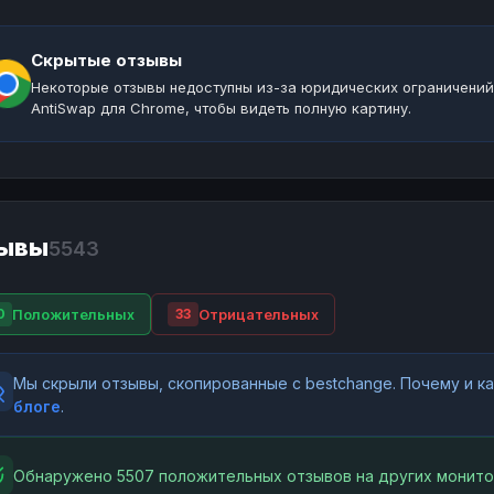
Скрытые отзывы
Некоторые отзывы недоступны из-за юридических ограничений
AntiSwap для Chrome, чтобы видеть полную картину.
ывы
5543
Положительных
Отрицательных
0
33
Мы скрыли отзывы, скопированные с bestchange. Почему и 
блоге
.
Обнаружено 5507 положительных отзывов на других монито