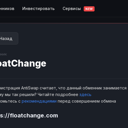
Сервисы
нников
Инвестировать
NEW
Назад
ник
oatChange
истрация AntiSwap считает, что данный обменник занимается
у мы так решили? Читайте подробнее
здесь
комьтесь с
рекомендациями
перед совершением обмена
ps://floatchange.com