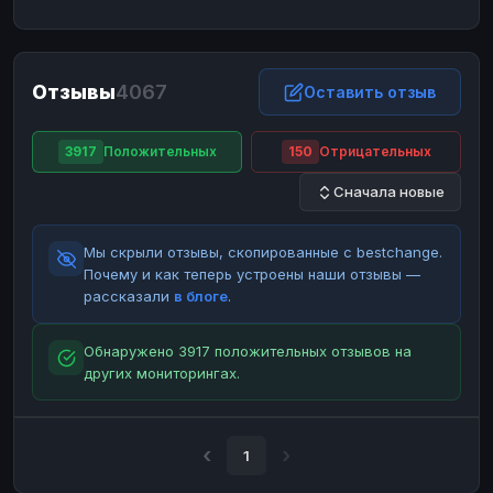
ЮMoney
ЮMoney
RUB
RUB
БАЛАНСЫ КРИПТОБИРЖ
Отзывы
4067
Binance
Binance
Оставить отзыв
RUB
RUB
ИНТЕРНЕТ БАНКИНГ
3917
Положительных
150
Отрицательных
СБЕР
СБЕР
RUB
RUB
Сначала новые
Альфа-Банк
Альфа-Банк
RUB
RUB
Райффайзен
Райффайзен
RUB
RUB
Мы скрыли отзывы, скопированные с bestchange.
ВТБ
ВТБ
RUB
RUB
Почему и как теперь устроены наши отзывы —
рассказали
в блоге
.
Т-Банк
Т-Банк
RUB
RUB
ДЕНЕЖНЫЕ ПЕРЕВОДЫ
Обнаружено 3917 положительных отзывов на
других мониторингах.
ЗК
ЗК
USD
USD
WU
WU
USD
USD
НАЛИЧНЫЕ ДЕНЬГИ
1
Наличные
Наличные
RUB
RUB