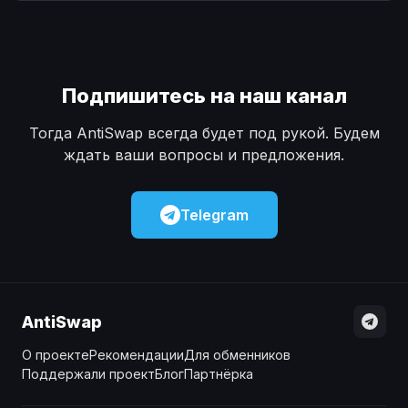
Наличные
Наличные
USD
USD
Наличные
Наличные
KZT
KZT
Подпишитесь на наш канал
Тогда AntiSwap всегда будет под рукой. Будем
ждать ваши вопросы и предложения.
Telegram
AntiSwap
О проекте
Рекомендации
Для обменников
Поддержали проект
Блог
Партнёрка