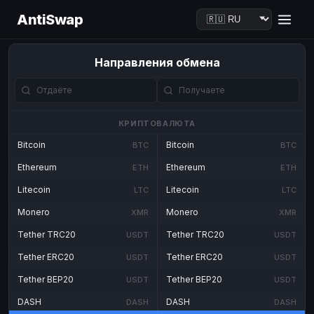
AntiSwap
Направления обмена
КРИПТОВАЛЮТА
Bitcoin
Bitcoin
BTC
BTC
Ethereum
Ethereum
ETH
ETH
Litecoin
Litecoin
LTC
LTC
Monero
Monero
XMR
XMR
Tether TRC20
Tether TRC20
USDT
USDT
Tether ERC20
Tether ERC20
USDT
USDT
Tether BEP20
Tether BEP20
USDT
USDT
DASH
DASH
DASH
DASH