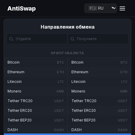
AntiSwap
Направления обмена
КРИПТОВАЛЮТА
Bitcoin
Bitcoin
BTC
BTC
Ethereum
Ethereum
ETH
ETH
Litecoin
Litecoin
LTC
LTC
Monero
Monero
XMR
XMR
Tether TRC20
Tether TRC20
USDT
USDT
Tether ERC20
Tether ERC20
USDT
USDT
Tether BEP20
Tether BEP20
USDT
USDT
DASH
DASH
DASH
DASH