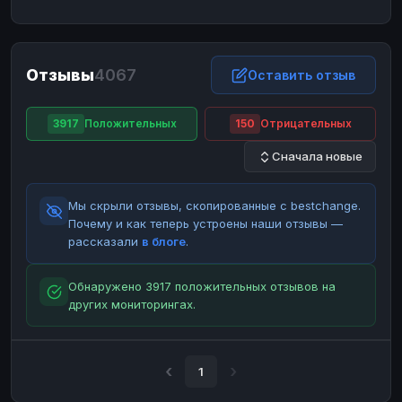
ЮMoney
ЮMoney
RUB
RUB
БАЛАНСЫ КРИПТОБИРЖ
Отзывы
4067
Binance
Binance
Оставить отзыв
RUB
RUB
ИНТЕРНЕТ БАНКИНГ
3917
Положительных
150
Отрицательных
СБЕР
СБЕР
RUB
RUB
Сначала новые
Альфа-Банк
Альфа-Банк
RUB
RUB
Райффайзен
Райффайзен
RUB
RUB
Мы скрыли отзывы, скопированные с bestchange.
ВТБ
ВТБ
RUB
RUB
Почему и как теперь устроены наши отзывы —
рассказали
в блоге
.
Т-Банк
Т-Банк
RUB
RUB
ДЕНЕЖНЫЕ ПЕРЕВОДЫ
Обнаружено 3917 положительных отзывов на
других мониторингах.
ЗК
ЗК
USD
USD
WU
WU
USD
USD
НАЛИЧНЫЕ ДЕНЬГИ
1
Наличные
Наличные
RUB
RUB