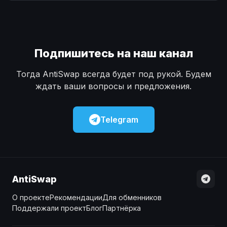
Наличные
Наличные
USD
USD
Наличные
Наличные
KZT
KZT
Подпишитесь на наш канал
Тогда AntiSwap всегда будет под рукой. Будем
ждать ваши вопросы и предложения.
Telegram
AntiSwap
О проекте
Рекомендации
Для обменников
Поддержали проект
Блог
Партнёрка