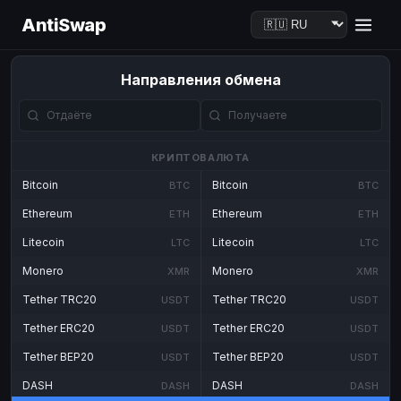
AntiSwap
Направления обмена
КРИПТОВАЛЮТА
Bitcoin
Bitcoin
BTC
BTC
Ethereum
Ethereum
ETH
ETH
Litecoin
Litecoin
LTC
LTC
Monero
Monero
XMR
XMR
Tether TRC20
Tether TRC20
USDT
USDT
Tether ERC20
Tether ERC20
USDT
USDT
Tether BEP20
Tether BEP20
USDT
USDT
DASH
DASH
DASH
DASH