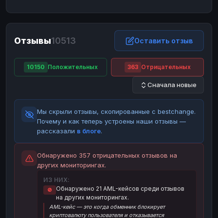
ЮMoney
ЮMoney
RUB
RUB
БАЛАНСЫ КРИПТОБИРЖ
Отзывы
10513
Binance
Binance
Оставить отзыв
RUB
RUB
ИНТЕРНЕТ БАНКИНГ
10150
Положительных
363
Отрицательных
СБЕР
СБЕР
RUB
RUB
Сначала новые
Альфа-Банк
Альфа-Банк
RUB
RUB
Райффайзен
Райффайзен
RUB
RUB
Мы скрыли отзывы, скопированные с bestchange.
ВТБ
ВТБ
RUB
RUB
Почему и как теперь устроены наши отзывы —
рассказали
в блоге
.
Т-Банк
Т-Банк
RUB
RUB
ДЕНЕЖНЫЕ ПЕРЕВОДЫ
Обнаружено 357 отрицательных отзывов на
других мониторингах.
ЗК
ЗК
USD
USD
ИЗ НИХ:
WU
WU
USD
USD
Обнаружено 21 AML-кейсов среди отзывов
🚫
на других мониторингах.
НАЛИЧНЫЕ ДЕНЬГИ
AML-кейс — это когда обменник блокирует
Наличные
Наличные
RUB
RUB
криптовалюту пользователя и отказывается