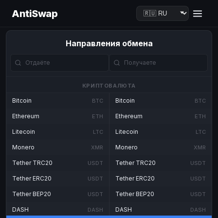
AntiSwap
Направления обмена
КРИПТОВАЛЮТА
Bitcoin
Bitcoin
BTC
BTC
Ethereum
Ethereum
ETH
ETH
Litecoin
Litecoin
LTC
LTC
Monero
Monero
XMR
XMR
Tether TRC20
Tether TRC20
USDT
USDT
Tether ERC20
Tether ERC20
USDT
USDT
Tether BEP20
Tether BEP20
USDT
USDT
DASH
DASH
DASH
DASH