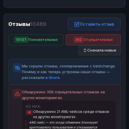
ЮMoney
ЮMoney
RUB
RUB
БАЛАНСЫ КРИПТОБИРЖ
Отзывы
10489
Binance
Binance
Оставить отзыв
RUB
RUB
ИНТЕРНЕТ БАНКИНГ
10127
Положительных
362
Отрицательных
СБЕР
СБЕР
RUB
RUB
Сначала новые
Альфа-Банк
Альфа-Банк
RUB
RUB
Райффайзен
Райффайзен
RUB
RUB
Мы скрыли отзывы, скопированные с bestchange.
ВТБ
ВТБ
RUB
RUB
Почему и как теперь устроены наши отзывы —
рассказали
в блоге
.
Т-Банк
Т-Банк
RUB
RUB
ДЕНЕЖНЫЕ ПЕРЕВОДЫ
Обнаружено 356 отрицательных отзывов на
других мониторингах.
ЗК
ЗК
USD
USD
ИЗ НИХ:
WU
WU
USD
USD
Обнаружено 21 AML-кейсов среди отзывов
🚫
на других мониторингах.
НАЛИЧНЫЕ ДЕНЬГИ
AML-кейс — это когда обменник блокирует
Наличные
Наличные
RUB
RUB
криптовалюту пользователя и отказывается