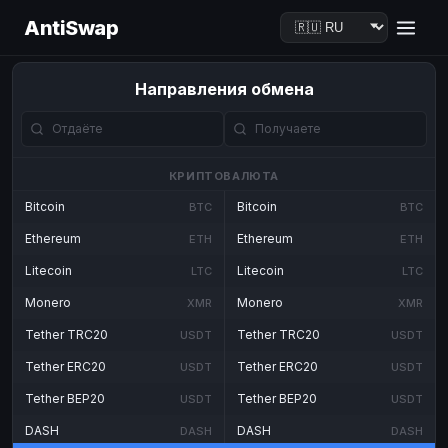
AntiSwap
Направления обмена
КРИПТОВАЛЮТА
Bitcoin
Bitcoin
BTC
BTC
Ethereum
Ethereum
ETH
ETH
Litecoin
Litecoin
LTC
LTC
Monero
Monero
XMR
XMR
Tether TRC20
Tether TRC20
USDT
USDT
Tether ERC20
Tether ERC20
USDT
USDT
Tether BEP20
Tether BEP20
USDT
USDT
DASH
DASH
DASH
DASH