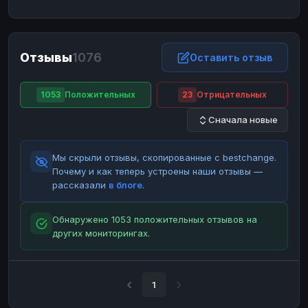
ЮMoney
ЮMoney
RUB
RUB
БАЛАНСЫ КРИПТОБИРЖ
Отзывы
1076
Binance
Binance
Оставить отзыв
RUB
RUB
ИНТЕРНЕТ БАНКИНГ
1053
Положительных
23
Отрицательных
СБЕР
СБЕР
RUB
RUB
Сначала новые
Альфа-Банк
Альфа-Банк
RUB
RUB
Райффайзен
Райффайзен
RUB
RUB
Мы скрыли отзывы, скопированные с bestchange.
ВТБ
ВТБ
RUB
RUB
Почему и как теперь устроены наши отзывы —
рассказали
в блоге
.
Т-Банк
Т-Банк
RUB
RUB
ДЕНЕЖНЫЕ ПЕРЕВОДЫ
Обнаружено 1053 положительных отзывов на
других мониторингах.
ЗК
ЗК
USD
USD
WU
WU
USD
USD
НАЛИЧНЫЕ ДЕНЬГИ
1
Наличные
Наличные
RUB
RUB