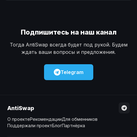
Наличные
Наличные
USD
USD
Наличные
Наличные
KZT
KZT
Подпишитесь на наш канал
Тогда AntiSwap всегда будет под рукой. Будем
ждать ваши вопросы и предложения.
Telegram
AntiSwap
О проекте
Рекомендации
Для обменников
Поддержали проект
Блог
Партнёрка