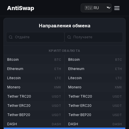
AntiSwap
Направления обмена
КРИПТОВАЛЮТА
Bitcoin
Bitcoin
BTC
BTC
Ethereum
Ethereum
ETH
ETH
Litecoin
Litecoin
LTC
LTC
Monero
Monero
XMR
XMR
Tether TRC20
Tether TRC20
USDT
USDT
Tether ERC20
Tether ERC20
USDT
USDT
Tether BEP20
Tether BEP20
USDT
USDT
DASH
DASH
DASH
DASH