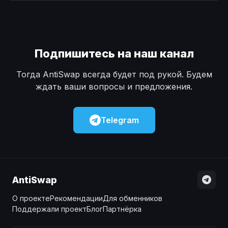
Наличные
Наличные
USD
USD
Наличные
Наличные
KZT
KZT
Подпишитесь на наш канал
Тогда AntiSwap всегда будет под рукой. Будем
ждать ваши вопросы и предложения.
Telegram
AntiSwap
О проекте
Рекомендации
Для обменников
Поддержали проект
Блог
Партнёрка