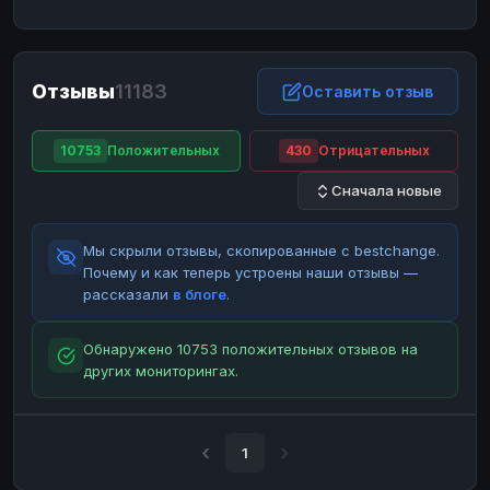
ЮMoney
ЮMoney
RUB
RUB
БАЛАНСЫ КРИПТОБИРЖ
Отзывы
11183
Binance
Binance
Оставить отзыв
RUB
RUB
ИНТЕРНЕТ БАНКИНГ
10753
Положительных
430
Отрицательных
СБЕР
СБЕР
RUB
RUB
Сначала новые
Альфа-Банк
Альфа-Банк
RUB
RUB
Райффайзен
Райффайзен
RUB
RUB
Мы скрыли отзывы, скопированные с bestchange.
ВТБ
ВТБ
RUB
RUB
Почему и как теперь устроены наши отзывы —
рассказали
в блоге
.
Т-Банк
Т-Банк
RUB
RUB
ДЕНЕЖНЫЕ ПЕРЕВОДЫ
Обнаружено 10753 положительных отзывов на
других мониторингах.
ЗК
ЗК
USD
USD
WU
WU
USD
USD
НАЛИЧНЫЕ ДЕНЬГИ
1
Наличные
Наличные
RUB
RUB