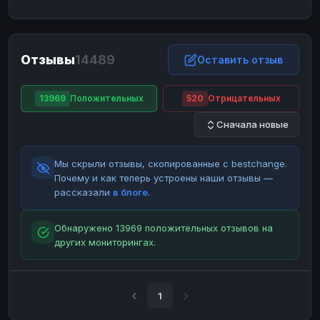
ЮMoney
ЮMoney
RUB
RUB
БАЛАНСЫ КРИПТОБИРЖ
Отзывы
14489
Binance
Binance
Оставить отзыв
RUB
RUB
ИНТЕРНЕТ БАНКИНГ
13969
Положительных
520
Отрицательных
СБЕР
СБЕР
RUB
RUB
Сначала новые
Альфа-Банк
Альфа-Банк
RUB
RUB
Райффайзен
Райффайзен
RUB
RUB
Мы скрыли отзывы, скопированные с bestchange.
ВТБ
ВТБ
RUB
RUB
Почему и как теперь устроены наши отзывы —
рассказали
в блоге
.
Т-Банк
Т-Банк
RUB
RUB
ДЕНЕЖНЫЕ ПЕРЕВОДЫ
Обнаружено 13969 положительных отзывов на
других мониторингах.
ЗК
ЗК
USD
USD
WU
WU
USD
USD
НАЛИЧНЫЕ ДЕНЬГИ
1
Наличные
Наличные
RUB
RUB