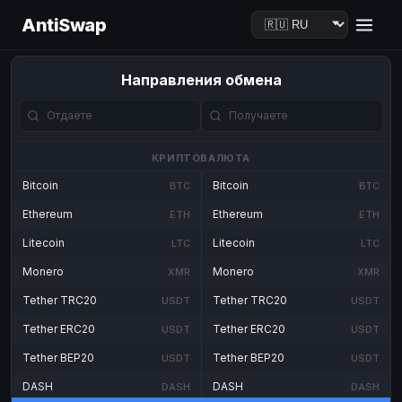
AntiSwap
Направления обмена
КРИПТОВАЛЮТА
Bitcoin
Bitcoin
BTC
BTC
Ethereum
Ethereum
ETH
ETH
Litecoin
Litecoin
LTC
LTC
Monero
Monero
XMR
XMR
Tether TRC20
Tether TRC20
USDT
USDT
Tether ERC20
Tether ERC20
USDT
USDT
Tether BEP20
Tether BEP20
USDT
USDT
DASH
DASH
DASH
DASH