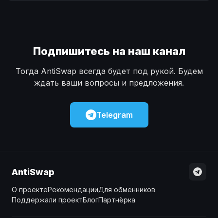
Наличные
Наличные
USD
USD
Наличные
Наличные
KZT
KZT
Подпишитесь на наш канал
Тогда AntiSwap всегда будет под рукой. Будем
ждать ваши вопросы и предложения.
Telegram
AntiSwap
О проекте
Рекомендации
Для обменников
Поддержали проект
Блог
Партнёрка