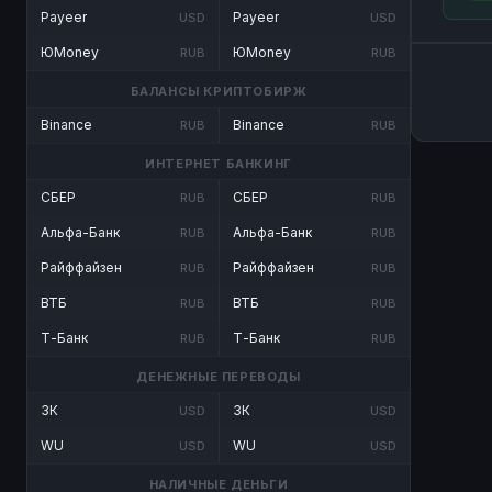
Payeer
Payeer
USD
USD
ЮMoney
ЮMoney
RUB
RUB
БАЛАНСЫ КРИПТОБИРЖ
Binance
Binance
RUB
RUB
ИНТЕРНЕТ БАНКИНГ
СБЕР
СБЕР
RUB
RUB
Альфа-Банк
Альфа-Банк
RUB
RUB
Райффайзен
Райффайзен
RUB
RUB
ВТБ
ВТБ
RUB
RUB
Т-Банк
Т-Банк
RUB
RUB
ДЕНЕЖНЫЕ ПЕРЕВОДЫ
ЗК
ЗК
USD
USD
WU
WU
USD
USD
НАЛИЧНЫЕ ДЕНЬГИ