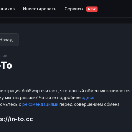
Сервисы
нников
Инвестировать
NEW
Назад
ник
-To
истрация AntiSwap считает, что данный обменник занимается
у мы так решили? Читайте подробнее
здесь
комьтесь с
рекомендациями
перед совершением обмена
s://in-to.cc