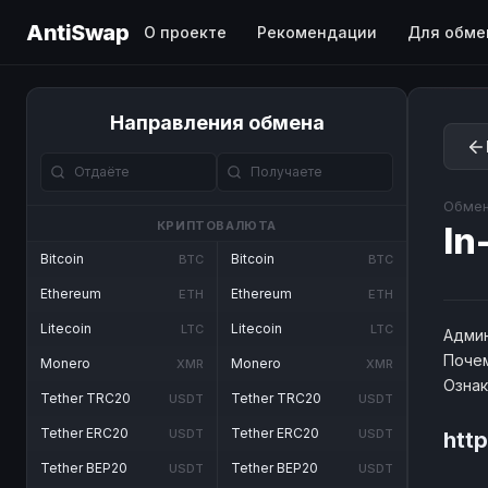
AntiSwap
О проекте
Рекомендации
Для обме
Направления обмена
Обмен
КРИПТОВАЛЮТА
In
Bitcoin
Bitcoin
BTC
BTC
Ethereum
Ethereum
ETH
ETH
Litecoin
Litecoin
LTC
LTC
Админ
Почем
Monero
Monero
XMR
XMR
Озна
Tether TRC20
Tether TRC20
USDT
USDT
Tether ERC20
Tether ERC20
USDT
USDT
http
Tether BEP20
Tether BEP20
USDT
USDT