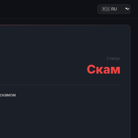
Статус
Скам
 скамом