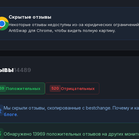
Скрытые отзывы
Некоторые отзывы недоступны из-за юридических ограничений
AntiSwap для Chrome, чтобы видеть полную картину.
ывы
14489
Положительных
Отрицательных
69
520
Мы скрыли отзывы, скопированные с bestchange. Почему и 
блоге
.
Обнаружено 13969 положительных отзывов на других монит