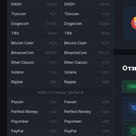
DASH
DASH
DASH
DASH
Toncoin
Toncoin
TON
TON
Dogecoin
Dogecoin
DOGE
DOGE
TRX
TRX
TRON
TRON
Bitcoin Cash
Bitcoin Cash
BCH
BCH
BinanceCoin
BinanceCoin
BEP20
BEP20
Ether Classic
Ether Classic
ETC
ETC
Отз
Solana
Solana
SOL
SOL
Ripple
Ripple
XRP
XRP
139
ЭЛЕКТРОННЫЕ ДЕНЬГИ
Paxum
Paxum
USD
USD
Perfect Money
Perfect Money
USD
USD
Payoneer
Payoneer
USD
USD
PayPal
PayPal
USD
USD