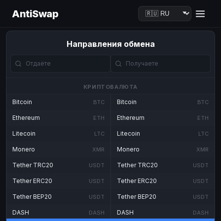
AntiSwap
Направления обмена
КРИПТОВАЛЮТА
Bitcoin
Bitcoin
BTC
BTC
Ethereum
Ethereum
ETH
ETH
Litecoin
Litecoin
LTC
LTC
Monero
Monero
XMR
XMR
Tether TRC20
Tether TRC20
USDT
USDT
Tether ERC20
Tether ERC20
USDT
USDT
Tether BEP20
Tether BEP20
USDT
USDT
DASH
DASH
DASH
DASH