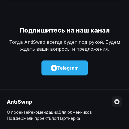
Наличные
Наличные
USD
USD
Наличные
Наличные
KZT
KZT
Подпишитесь на наш канал
Тогда AntiSwap всегда будет под рукой. Будем
ждать ваши вопросы и предложения.
Telegram
AntiSwap
О проекте
Рекомендации
Для обменников
Поддержали проект
Блог
Партнёрка