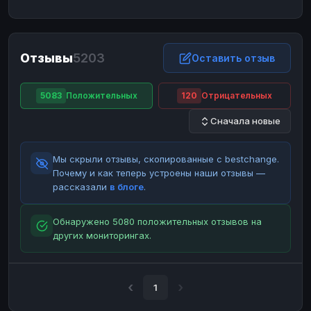
ЮMoney
ЮMoney
RUB
RUB
БАЛАНСЫ КРИПТОБИРЖ
Отзывы
5203
Binance
Binance
Оставить отзыв
RUB
RUB
ИНТЕРНЕТ БАНКИНГ
5083
Положительных
120
Отрицательных
СБЕР
СБЕР
RUB
RUB
Сначала новые
Альфа-Банк
Альфа-Банк
RUB
RUB
Райффайзен
Райффайзен
RUB
RUB
Мы скрыли отзывы, скопированные с bestchange.
ВТБ
ВТБ
RUB
RUB
Почему и как теперь устроены наши отзывы —
рассказали
в блоге
.
Т-Банк
Т-Банк
RUB
RUB
ДЕНЕЖНЫЕ ПЕРЕВОДЫ
Обнаружено 5080 положительных отзывов на
других мониторингах.
ЗК
ЗК
USD
USD
WU
WU
USD
USD
НАЛИЧНЫЕ ДЕНЬГИ
1
Наличные
Наличные
RUB
RUB