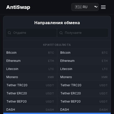
AntiSwap
Направления обмена
КРИПТОВАЛЮТА
Bitcoin
Bitcoin
BTC
BTC
Ethereum
Ethereum
ETH
ETH
Litecoin
Litecoin
LTC
LTC
Monero
Monero
XMR
XMR
Tether TRC20
Tether TRC20
USDT
USDT
Tether ERC20
Tether ERC20
USDT
USDT
Tether BEP20
Tether BEP20
USDT
USDT
DASH
DASH
DASH
DASH