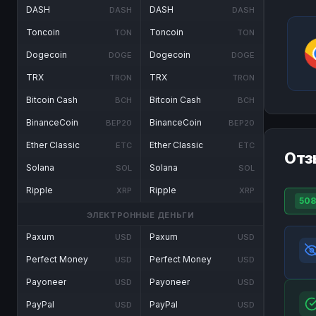
DASH
DASH
DASH
DASH
Toncoin
Toncoin
TON
TON
Dogecoin
Dogecoin
DOGE
DOGE
TRX
TRX
TRON
TRON
Bitcoin Cash
Bitcoin Cash
BCH
BCH
BinanceCoin
BinanceCoin
BEP20
BEP20
Ether Classic
Ether Classic
ETC
ETC
Отз
Solana
Solana
SOL
SOL
Ripple
Ripple
XRP
XRP
508
ЭЛЕКТРОННЫЕ ДЕНЬГИ
Paxum
Paxum
USD
USD
Perfect Money
Perfect Money
USD
USD
Payoneer
Payoneer
USD
USD
PayPal
PayPal
USD
USD