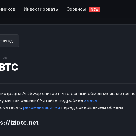
Сервисы
нников
Инвестировать
NEW
Назад
ник
iBTC
истрация AntiSwap считает, что данный обменник является ч
у мы так решили? Читайте подробнее
здесь
комьтесь с
рекомендациями
перед совершением обмена
s://izibtc.net