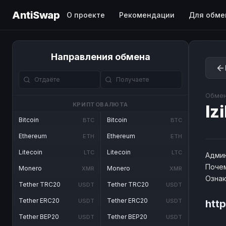
AntiSwap
О проекте
Рекомендации
Для обме
Направления обмена
Обмен
КРИПТОВАЛЮТА
Iz
Bitcoin
Bitcoin
BTC
BTC
Ethereum
Ethereum
ETH
ETH
Litecoin
Litecoin
LTC
LTC
Админ
Почем
Monero
Monero
XMR
XMR
Озна
Tether TRC20
Tether TRC20
USDT
USDT
Tether ERC20
Tether ERC20
USDT
USDT
http
Tether BEP20
Tether BEP20
USDT
USDT