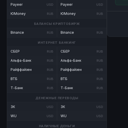
Payeer
Payeer
USD
USD
ЮMoney
ЮMoney
RUB
RUB
БАЛАНСЫ КРИПТОБИРЖ
Binance
Binance
RUB
RUB
ИНТЕРНЕТ БАНКИНГ
СБЕР
СБЕР
RUB
RUB
Альфа-Банк
Альфа-Банк
RUB
RUB
Райффайзен
Райффайзен
RUB
RUB
ВТБ
ВТБ
RUB
RUB
Т-Банк
Т-Банк
RUB
RUB
ДЕНЕЖНЫЕ ПЕРЕВОДЫ
ЗК
ЗК
USD
USD
WU
WU
USD
USD
НАЛИЧНЫЕ ДЕНЬГИ