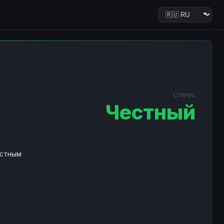
Статус
Честный
естным