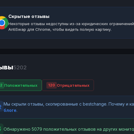
Скрытые отзывы
Некоторые отзывы недоступны из-за юридических ограничений
AntiSwap для Chrome, чтобы видеть полную картину.
ывы
5202
Положительных
Отрицательных
2
120
Мы скрыли отзывы, скопированные с bestchange. Почему и 
блоге
.
Обнаружено 5079 положительных отзывов на других монито