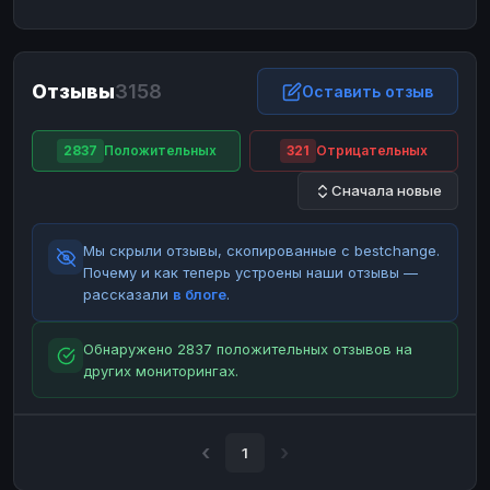
ЮMoney
ЮMoney
RUB
RUB
БАЛАНСЫ КРИПТОБИРЖ
Отзывы
3158
Binance
Binance
Оставить отзыв
RUB
RUB
ИНТЕРНЕТ БАНКИНГ
2837
Положительных
321
Отрицательных
СБЕР
СБЕР
RUB
RUB
Сначала новые
Альфа-Банк
Альфа-Банк
RUB
RUB
Райффайзен
Райффайзен
RUB
RUB
Мы скрыли отзывы, скопированные с bestchange.
ВТБ
ВТБ
RUB
RUB
Почему и как теперь устроены наши отзывы —
рассказали
в блоге
.
Т-Банк
Т-Банк
RUB
RUB
ДЕНЕЖНЫЕ ПЕРЕВОДЫ
Обнаружено 2837 положительных отзывов на
других мониторингах.
ЗК
ЗК
USD
USD
WU
WU
USD
USD
НАЛИЧНЫЕ ДЕНЬГИ
1
Наличные
Наличные
RUB
RUB