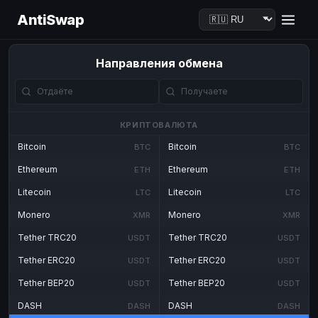
AntiSwap
Направления обмена
КРИПТОВАЛЮТА
Bitcoin
Bitcoin
BTC
BTC
Ethereum
Ethereum
ETH
ETH
Litecoin
Litecoin
LTC
LTC
Monero
Monero
XMR
XMR
Tether TRC20
Tether TRC20
USDT
USDT
Tether ERC20
Tether ERC20
USDT
USDT
Tether BEP20
Tether BEP20
USDT
USDT
DASH
DASH
DASH
DASH