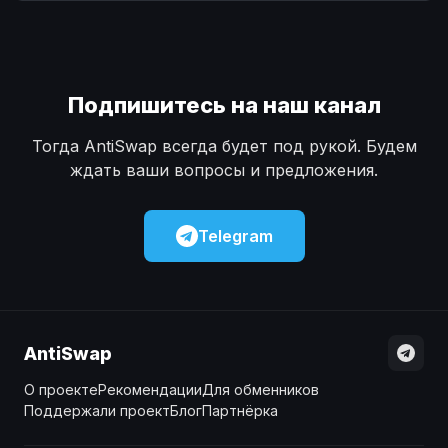
Наличные
Наличные
USD
USD
Наличные
Наличные
KZT
KZT
Подпишитесь на наш канал
Тогда AntiSwap всегда будет под рукой. Будем
ждать ваши вопросы и предложения.
Telegram
AntiSwap
О проекте
Рекомендации
Для обменников
Поддержали проект
Блог
Партнёрка