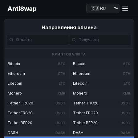
AntiSwap
Направления обмена
КРИПТОВАЛЮТА
Bitcoin
Bitcoin
BTC
BTC
Ethereum
Ethereum
ETH
ETH
Litecoin
Litecoin
LTC
LTC
Monero
Monero
XMR
XMR
Tether TRC20
Tether TRC20
USDT
USDT
Tether ERC20
Tether ERC20
USDT
USDT
Tether BEP20
Tether BEP20
USDT
USDT
DASH
DASH
DASH
DASH