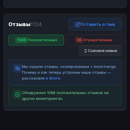
ЮMoney
ЮMoney
RUB
RUB
БАЛАНСЫ КРИПТОБИРЖ
Отзывы
1124
Binance
Binance
Оставить отзыв
RUB
RUB
ИНТЕРНЕТ БАНКИНГ
1088
Положительных
36
Отрицательных
СБЕР
СБЕР
RUB
RUB
Сначала новые
Альфа-Банк
Альфа-Банк
RUB
RUB
Райффайзен
Райффайзен
RUB
RUB
Мы скрыли отзывы, скопированные с bestchange.
ВТБ
ВТБ
RUB
RUB
Почему и как теперь устроены наши отзывы —
рассказали
в блоге
.
Т-Банк
Т-Банк
RUB
RUB
ДЕНЕЖНЫЕ ПЕРЕВОДЫ
Обнаружено 1088 положительных отзывов на
других мониторингах.
ЗК
ЗК
USD
USD
WU
WU
USD
USD
НАЛИЧНЫЕ ДЕНЬГИ
Наличные
Наличные
RUB
RUB