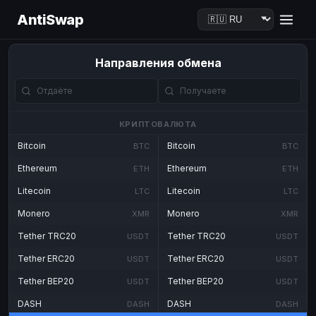
AntiSwap
Направления обмена
КРИПТОВАЛЮТА
Bitcoin
Bitcoin
BTC
BTC
Ethereum
Ethereum
ETH
ETH
Litecoin
Litecoin
LTC
LTC
Monero
Monero
XMR
XMR
Tether TRC20
Tether TRC20
USDT
USDT
Tether ERC20
Tether ERC20
USDT
USDT
Tether BEP20
Tether BEP20
USDT
USDT
DASH
DASH
DASH
DASH