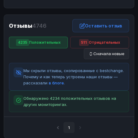
ЮMoney
ЮMoney
RUB
RUB
БАЛАНСЫ КРИПТОБИРЖ
Отзывы
4746
Binance
Binance
Оставить отзыв
RUB
RUB
ИНТЕРНЕТ БАНКИНГ
4235
Положительных
511
Отрицательных
СБЕР
СБЕР
RUB
RUB
Сначала новые
Альфа-Банк
Альфа-Банк
RUB
RUB
Райффайзен
Райффайзен
RUB
RUB
Мы скрыли отзывы, скопированные с bestchange.
ВТБ
ВТБ
RUB
RUB
Почему и как теперь устроены наши отзывы —
рассказали
в блоге
.
Т-Банк
Т-Банк
RUB
RUB
ДЕНЕЖНЫЕ ПЕРЕВОДЫ
Обнаружено 4234 положительных отзывов на
других мониторингах.
ЗК
ЗК
USD
USD
WU
WU
USD
USD
НАЛИЧНЫЕ ДЕНЬГИ
1
Наличные
Наличные
RUB
RUB