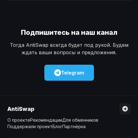
Наличные
Наличные
USD
USD
Наличные
Наличные
KZT
KZT
Подпишитесь на наш канал
Тогда AntiSwap всегда будет под рукой. Будем
ждать ваши вопросы и предложения.
Telegram
AntiSwap
О проекте
Рекомендации
Для обменников
Поддержали проект
Блог
Партнёрка