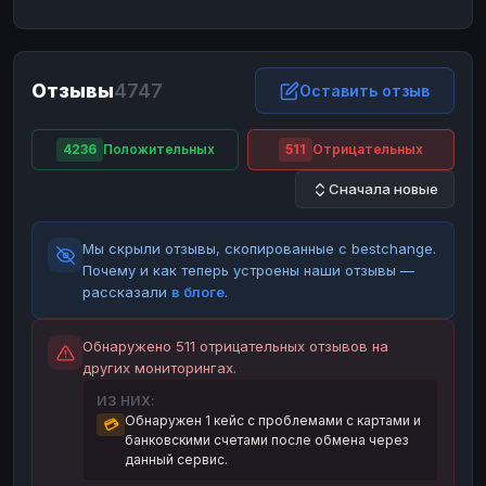
ЮMoney
ЮMoney
RUB
RUB
БАЛАНСЫ КРИПТОБИРЖ
Отзывы
4747
Binance
Binance
Оставить отзыв
RUB
RUB
ИНТЕРНЕТ БАНКИНГ
4236
Положительных
511
Отрицательных
СБЕР
СБЕР
RUB
RUB
Сначала новые
Альфа-Банк
Альфа-Банк
RUB
RUB
Райффайзен
Райффайзен
RUB
RUB
Мы скрыли отзывы, скопированные с bestchange.
ВТБ
ВТБ
RUB
RUB
Почему и как теперь устроены наши отзывы —
рассказали
в блоге
.
Т-Банк
Т-Банк
RUB
RUB
ДЕНЕЖНЫЕ ПЕРЕВОДЫ
Обнаружено 511 отрицательных отзывов на
других мониторингах.
ЗК
ЗК
USD
USD
ИЗ НИХ:
WU
WU
USD
USD
Обнаружен 1 кейс с проблемами с картами и
💳
банковскими счетами после обмена через
НАЛИЧНЫЕ ДЕНЬГИ
данный сервис.
Наличные
Наличные
RUB
RUB