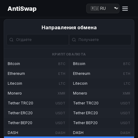
AntiSwap
Направления обмена
КРИПТОВАЛЮТА
Bitcoin
Bitcoin
BTC
BTC
Ethereum
Ethereum
ETH
ETH
Litecoin
Litecoin
LTC
LTC
Monero
Monero
XMR
XMR
Tether TRC20
Tether TRC20
USDT
USDT
Tether ERC20
Tether ERC20
USDT
USDT
Tether BEP20
Tether BEP20
USDT
USDT
DASH
DASH
DASH
DASH