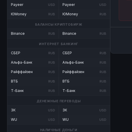
Payeer
Payeer
USD
USD
ЮMoney
ЮMoney
RUB
RUB
БАЛАНСЫ КРИПТОБИРЖ
Binance
Binance
RUB
RUB
ИНТЕРНЕТ БАНКИНГ
СБЕР
СБЕР
RUB
RUB
Альфа-Банк
Альфа-Банк
RUB
RUB
Райффайзен
Райффайзен
RUB
RUB
ВТБ
ВТБ
RUB
RUB
Т-Банк
Т-Банк
RUB
RUB
ДЕНЕЖНЫЕ ПЕРЕВОДЫ
ЗК
ЗК
USD
USD
WU
WU
USD
USD
НАЛИЧНЫЕ ДЕНЬГИ