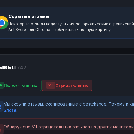
Скрытые отзывы
Некоторые отзывы недоступны из-за юридических ограничений
AntiSwap для Chrome, чтобы видеть полную картину.
ывы
4747
Положительных
Отрицательных
6
511
Мы скрыли отзывы, скопированные с bestchange. Почему и 
блоге
.
Обнаружено 511 отрицательных отзывов на других монитори