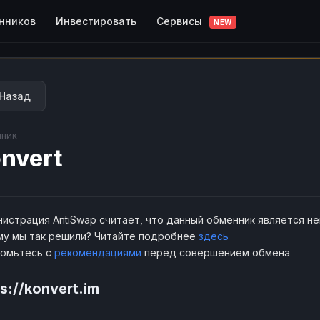
Сервисы
нников
Инвестировать
NEW
Назад
ник
nvert
истрация AntiSwap считает, что данный обменник является н
у мы так решили? Читайте подробнее
здесь
комьтесь с
рекомендациями
перед совершением обмена
s://konvert.im