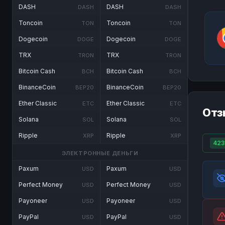
DASH
DASH
DASH
DASH
Toncoin
Toncoin
TON
TON
Dogecoin
Dogecoin
DOGE
DOGE
TRX
TRX
TRON
TRON
Bitcoin Cash
Bitcoin Cash
BCH
BCH
BinanceCoin
BinanceCoin
BEP20
BEP20
Ether Classic
Ether Classic
ETC
ETC
Отз
Solana
Solana
SOL
SOL
Ripple
Ripple
XRP
XRP
423
ЭЛЕКТРОННЫЕ ДЕНЬГИ
Paxum
Paxum
USD
USD
Perfect Money
Perfect Money
USD
USD
Payoneer
Payoneer
USD
USD
PayPal
PayPal
USD
USD