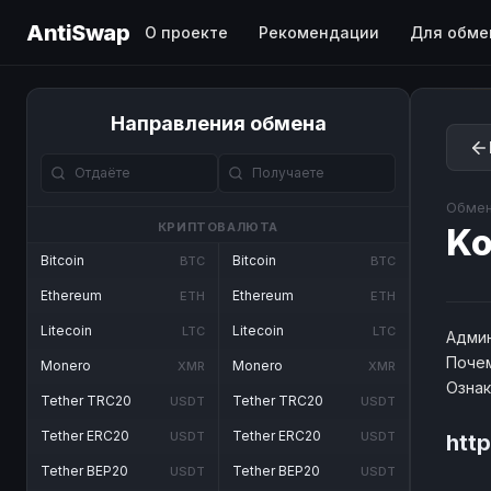
AntiSwap
О проекте
Рекомендации
Для обме
Направления обмена
Обмен
КРИПТОВАЛЮТА
Ko
Bitcoin
Bitcoin
BTC
BTC
Ethereum
Ethereum
ETH
ETH
Litecoin
Litecoin
LTC
LTC
Админ
Почем
Monero
Monero
XMR
XMR
Озна
Tether TRC20
Tether TRC20
USDT
USDT
Tether ERC20
Tether ERC20
USDT
USDT
http
Tether BEP20
Tether BEP20
USDT
USDT