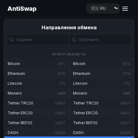
AntiSwap
Направления обмена
КРИПТОВАЛЮТА
Bitcoin
Bitcoin
BTC
BTC
Ethereum
Ethereum
ETH
ETH
Litecoin
Litecoin
LTC
LTC
Monero
Monero
XMR
XMR
Tether TRC20
Tether TRC20
USDT
USDT
Tether ERC20
Tether ERC20
USDT
USDT
Tether BEP20
Tether BEP20
USDT
USDT
DASH
DASH
DASH
DASH