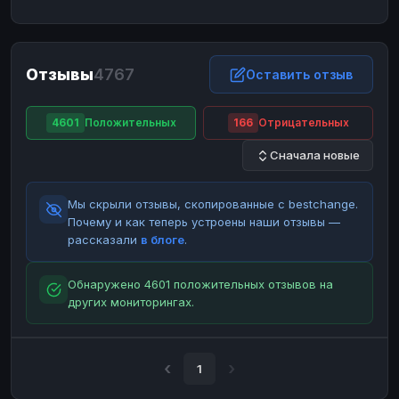
ЮMoney
ЮMoney
RUB
RUB
БАЛАНСЫ КРИПТОБИРЖ
Отзывы
4767
Binance
Binance
Оставить отзыв
RUB
RUB
ИНТЕРНЕТ БАНКИНГ
4601
Положительных
166
Отрицательных
СБЕР
СБЕР
RUB
RUB
Сначала новые
Альфа-Банк
Альфа-Банк
RUB
RUB
Райффайзен
Райффайзен
RUB
RUB
Мы скрыли отзывы, скопированные с bestchange.
ВТБ
ВТБ
RUB
RUB
Почему и как теперь устроены наши отзывы —
рассказали
в блоге
.
Т-Банк
Т-Банк
RUB
RUB
ДЕНЕЖНЫЕ ПЕРЕВОДЫ
Обнаружено 4601 положительных отзывов на
других мониторингах.
ЗК
ЗК
USD
USD
WU
WU
USD
USD
НАЛИЧНЫЕ ДЕНЬГИ
1
Наличные
Наличные
RUB
RUB