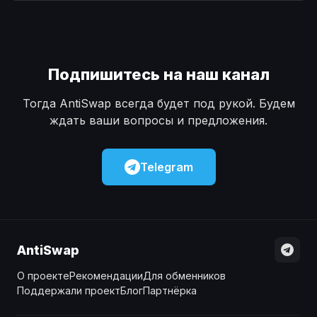
Наличные
Наличные
USD
USD
Наличные
Наличные
KZT
KZT
Подпишитесь на наш канал
Тогда AntiSwap всегда будет под рукой. Будем
ждать ваши вопросы и предложения.
Telegram
AntiSwap
О проекте
Рекомендации
Для обменников
Поддержали проект
Блог
Партнёрка