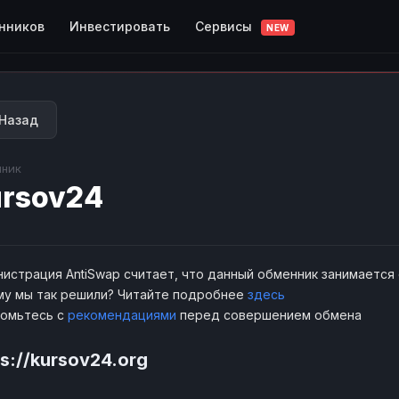
Сервисы
нников
Инвестировать
NEW
Назад
ник
rsov24
истрация AntiSwap считает, что данный обменник занимается
у мы так решили? Читайте подробнее
здесь
комьтесь с
рекомендациями
перед совершением обмена
ps://kursov24.org