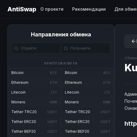
AntiSwap
О проекте
Рекомендации
Для обме
Направления обмена
Обмен
КРИПТОВАЛЮТА
Ku
Bitcoin
Bitcoin
BTC
BTC
Ethereum
Ethereum
ETH
ETH
Litecoin
Litecoin
LTC
LTC
Админ
Почем
Monero
Monero
XMR
XMR
Озна
Tether TRC20
Tether TRC20
USDT
USDT
Tether ERC20
Tether ERC20
USDT
USDT
htt
Tether BEP20
Tether BEP20
USDT
USDT