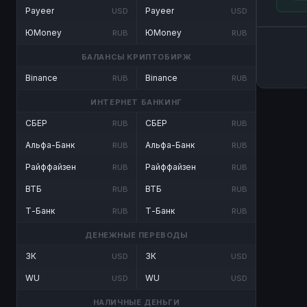
Payeer
Payeer
USD
USD
ЮMoney
ЮMoney
RUB
RUB
БАЛАНСЫ КРИПТОБИРЖ
Binance
Binance
RUB
RUB
ИНТЕРНЕТ БАНКИНГ
СБЕР
СБЕР
RUB
RUB
Альфа-Банк
Альфа-Банк
RUB
RUB
Райффайзен
Райффайзен
RUB
RUB
ВТБ
ВТБ
RUB
RUB
Т-Банк
Т-Банк
RUB
RUB
ДЕНЕЖНЫЕ ПЕРЕВОДЫ
ЗК
ЗК
USD
USD
WU
WU
USD
USD
НАЛИЧНЫЕ ДЕНЬГИ