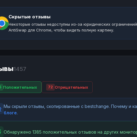
Скрытые отзывы
Некоторые отзывы недоступны из-за юридических ограничений
AntiSwap для Chrome, чтобы видеть полную картину.
ывы
1457
Положительных
Отрицательных
5
72
Мы скрыли отзывы, скопированные с bestchange. Почему и 
блоге
.
Обнаружено 1385 положительных отзывов на других монитор