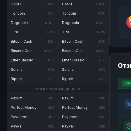
DASH
DASH
DASH
DASH
Toncoin
Toncoin
TON
TON
Dogecoin
Dogecoin
DOGE
DOGE
TRX
TRX
TRON
TRON
Bitcoin Cash
Bitcoin Cash
BCH
BCH
BinanceCoin
BinanceCoin
BEP20
BEP20
Ether Classic
Ether Classic
ETC
ETC
Отз
Solana
Solana
SOL
SOL
Ripple
Ripple
XRP
XRP
138
ЭЛЕКТРОННЫЕ ДЕНЬГИ
Paxum
Paxum
USD
USD
Perfect Money
Perfect Money
USD
USD
Payoneer
Payoneer
USD
USD
PayPal
PayPal
USD
USD