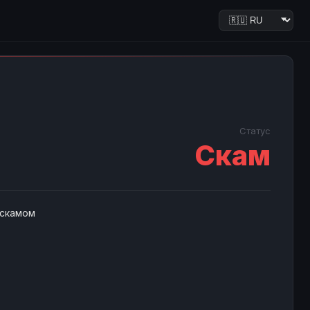
Статус
Скам
 скамом